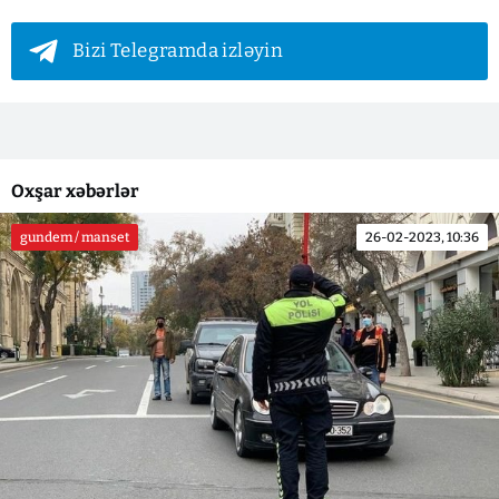
Bizi Telegramda izləyin
Oxşar xəbərlər
gundem / manset
26-02-2023, 10:36