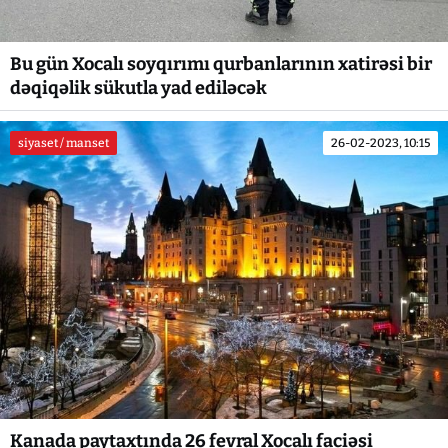
Bu gün Xocalı soyqırımı qurbanlarının xatirəsi bir
dəqiqəlik sükutla yad ediləcək
siyaset / manset
26-02-2023, 10:15
Kanada paytaxtında 26 fevral Xocalı faciəsi