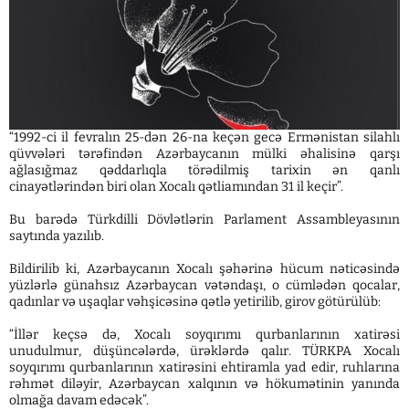
“1992-ci il fevralın 25-dən 26-na keçən gecə Ermənistan silahlı
qüvvələri tərəfindən Azərbaycanın mülki əhalisinə qarşı
ağlasığmaz qəddarlıqla törədilmiş tarixin ən qanlı
cinayətlərindən biri olan Xocalı qətliamından 31 il keçir”.
Bu barədə Türkdilli Dövlətlərin Parlament Assambleyasının
saytında yazılıb.
Bildirilib ki, Azərbaycanın Xocalı şəhərinə hücum nəticəsində
yüzlərlə günahsız Azərbaycan vətəndaşı, o cümlədən qocalar,
qadınlar və uşaqlar vəhşicəsinə qətlə yetirilib, girov götürülüb:
“İllər keçsə də, Xocalı soyqırımı qurbanlarının xatirəsi
unudulmur, düşüncələrdə, ürəklərdə qalır. TÜRKPA Xocalı
soyqırımı qurbanlarının xatirəsini ehtiramla yad edir, ruhlarına
rəhmət diləyir, Azərbaycan xalqının və hökumətinin yanında
olmağa davam edəcək”.