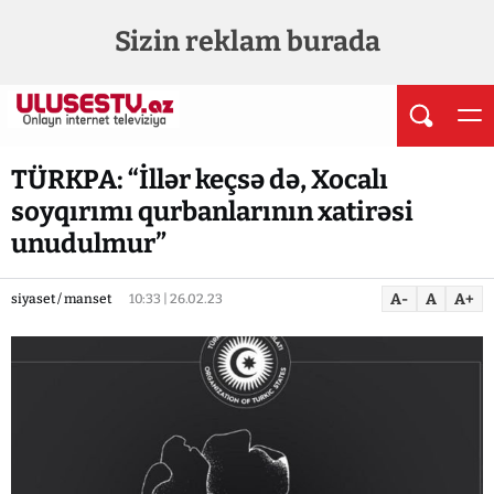
Sizin reklam burada
TÜRKPA: “İllər keçsə də, Xocalı
soyqırımı qurbanlarının xatirəsi
unudulmur”
A-
A
A+
siyaset / manset
10:33 | 26.02.23