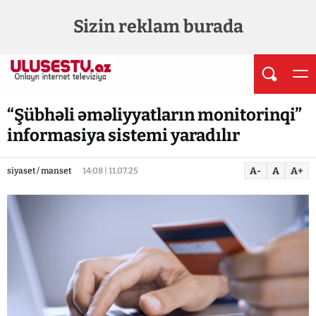
Sizin reklam burada
“Şübhəli əməliyyatların monitorinqi”
informasiya sistemi yaradılır
A-
A
A+
siyaset / manset
14:08 | 11.07.25