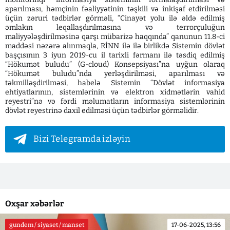
aparılması, həmçinin fəaliyyətinin təşkili və inkişaf etdirilməsi
üçün zəruri tədbirlər görməli, “Cinayət yolu ilə əldə edilmiş
əmlakın leqallaşdırılmasına və terrorçuluğun
maliyyələşdirilməsinə qarşı mübarizə haqqında” qanunun 11.8-ci
maddəsi nəzərə alınmaqla, RİNN ilə ilə birlikdə Sistemin dövlət
başçısının 3 iyun 2019-cu il tarixli fərmanı ilə təsdiq edilmiş
“Hökumət buludu” (G-cloud) Konsepsiyası”na uyğun olaraq
“Hökumət buludu”nda yerləşdirilməsi, aparılması və
təkmilləşdirilməsi, habelə Sistemin “Dövlət informasiya
ehtiyatlarının, sistemlərinin və elektron xidmətlərin vahid
reyestri”nə və fərdi məlumatların informasiya sistemlərinin
dövlət reyestrinə daxil edilməsi üçün tədbirlər görməlidir.
Bizi Telegramda izləyin
Oxşar xəbərlər
gundem / siyaset / manset
17-06-2025, 13:56