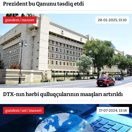
Prezident bu Qanunu təsdiq etdi
gundem / manset
28-01-2025, 13:10
DTX-nın hərbi qulluqçularının maaşları artırıldı
gundem / ust / manset
17-07-2024, 13:14