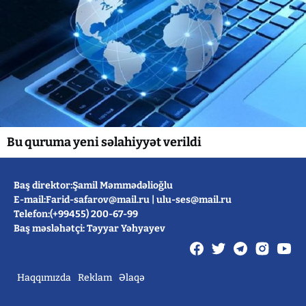
Bu quruma yeni səlahiyyət verildi
Baş direktor:Şamil Məmmədəlioğlu
E-mail:
Farid-safarov@mail.ru
|
ulu-ses@mail.ru
Telefon:(+99455) 200-67-99
Baş məsləhətçi: Təyyar Yəhyayev
Haqqımızda
Reklam
Əlaqə