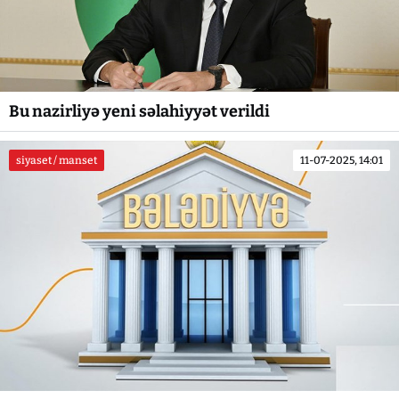
Bu nazirliyə yeni səlahiyyət verildi
siyaset / manset
11-07-2025, 14:01