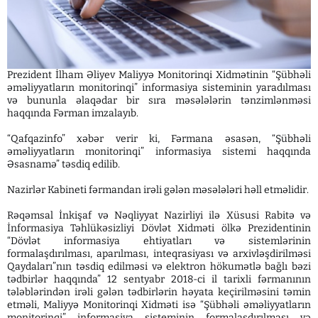
Prezident İlham Əliyev Maliyyə Monitorinqi Xidmətinin “Şübhəli
əməliyyatların monitorinqi” informasiya sisteminin yaradılması
və bununla əlaqədar bir sıra məsələlərin tənzimlənməsi
haqqında Fərman imzalayıb.
“Qafqazinfo” xəbər verir ki, Fərmana əsasən, “Şübhəli
əməliyyatların monitorinqi” informasiya sistemi haqqında
Əsasnamə” təsdiq edilib.
Nazirlər Kabineti fərmandan irəli gələn məsələləri həll etməlidir.
Rəqəmsal İnkişaf və Nəqliyyat Nazirliyi ilə Xüsusi Rabitə və
İnformasiya Təhlükəsizliyi Dövlət Xidməti ölkə Prezidentinin
“Dövlət informasiya ehtiyatları və sistemlərinin
formalaşdırılması, aparılması, inteqrasiyası və arxivləşdirilməsi
Qaydaları”nın təsdiq edilməsi və elektron hökumətlə bağlı bəzi
tədbirlər haqqında” 12 sentyabr 2018-ci il tarixli fərmanının
tələblərindən irəli gələn tədbirlərin həyata keçirilməsini təmin
etməli, Maliyyə Monitorinqi Xidməti isə “Şübhəli əməliyyatların
monitorinqi” informasiya sisteminin formalaşdırılması və