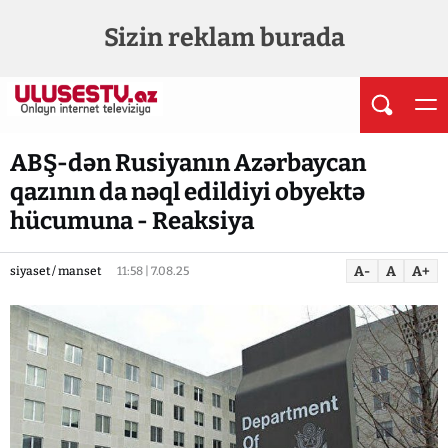
Sizin reklam burada
ABŞ-dən Rusiyanın Azərbaycan
qazının da nəql edildiyi obyektə
hücumuna - Reaksiya
A-
A
A+
siyaset / manset
11:58 | 7.08.25