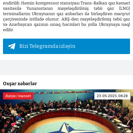
endirilib. Həmin kompressor stansiyası Trans-Balkan qaz kəməri
vasitəsilə Yunanıstanın mayeləşdirilmiş təbii qaz (LNG)
terminallarını Ukraynanın qaz anbarları ilə birləşdirən marşrut
çərçivəsində istifadə olunur. ABŞ-dən mayeləşdirilmiş təbii qaz
və Azərbaycan qazının sınaq həcmləri bu yolla Ukraynaya nəql
edilir.
Bizi Telegramda izləyin
Oxşar xəbərlər
dunya / manset
23-05-2023, 08:28