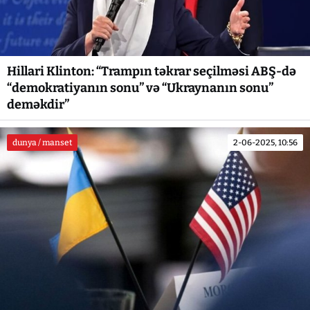
Hillari Klinton: “Trampın təkrar seçilməsi ABŞ-də
“demokratiyanın sonu” və “Ukraynanın sonu”
deməkdir”
dunya / manset
2-06-2025, 10:56