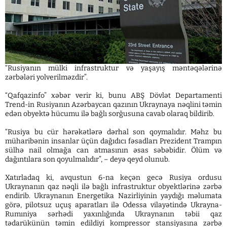
“Rusiyanın mülki infrastruktur və yaşayış məntəqələrinə
zərbələri yolverilməzdir”.
“Qafqazinfo” xəbər verir ki, bunu ABŞ Dövlət Departamenti
Trend-in Rusiyanın Azərbaycan qazının Ukraynaya nəqlini təmin
edən obyektə hücumu ilə bağlı sorğusuna cavab olaraq bildirib.
“Rusiya bu cür hərəkətlərə dərhal son qoymalıdır. Məhz bu
müharibənin insanlar üçün dağıdıcı fəsadları Prezident Trampın
sülhə nail olmağa can atmasının əsas səbəbidir. Ölüm və
dağıntılara son qoyulmalıdır”, – deyə qeyd olunub.
Xatırladaq ki, avqustun 6-na keçən gecə Rusiya ordusu
Ukraynanın qaz nəqli ilə bağlı infrastruktur obyektlərinə zərbə
endirib. Ukraynanın Energetika Nazirliyinin yaydığı məlumata
görə, pilotsuz uçuş aparatları ilə Odessa vilayətində Ukrayna-
Rumıniya sərhədi yaxınlığında Ukraynanın təbii qaz
tədarükünün təmin edildiyi kompressor stansiyasına zərbə