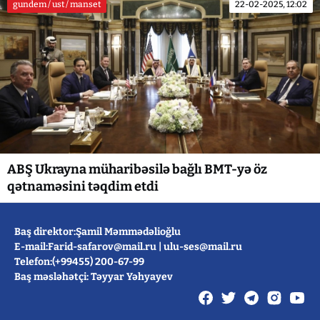
gundem / ust / manset
22-02-2025, 12:02
ABŞ Ukrayna müharibəsilə bağlı BMT-yə öz
qətnaməsini təqdim etdi
Baş direktor:Şamil Məmmədəlioğlu
E-mail:
Farid-safarov@mail.ru
|
ulu-ses@mail.ru
Telefon:(+99455) 200-67-99
Baş məsləhətçi: Təyyar Yəhyayev