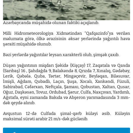
Azərbaycanda müşahidə olunan faktiki açıqlanıb.
Milli Hidrometeorologiya Xidmətindən “Qafqazinfo”ya verilən
məlumata görə, ölkə ərazisinin əksər yerlərində yağıntılı hava
şəraiti müşahidə olunub.
Bəzi yerlərdə yağıntılar leysan xarakterli olub, şimşək çaxıb.
Düşən yağıntının miqdarı Şəkidə (Kişçay) 17, Zaqatala və Qaxda
(Sarıbaş) 16 , Şahdağda 9, Balakəndə 8, Qrızda 7, Xınalıq, Gədəbəy,
Lerik, Qəbələ, Quba, Tərtər, Mingəçevir, Beyləqan, Biləsuvar,
İmişli, Ağdam, Qubadlı, Laçın, Şuşa, Xocalı, Xankəndi, Füzuli,
Sabirabad, Cəfərxan, Neftçala, Şamaxı, Qobustan, Xaltan, Qusar,
Oğuz, Daşkəsən, Tovuz, Ordubad, Şərur, Culfa, Naxçıvan, Yardımlı,
Ağstafa, eyni zamanda Bakıda və Abşeron yarımadasında 3 mm-
dək qeydə alınıb.
Avqustun 12-də Culfada şimal-qərb küləyi əsib. Küləyin
maksimal sürəti arabir 21 m/s-dək güclənib.