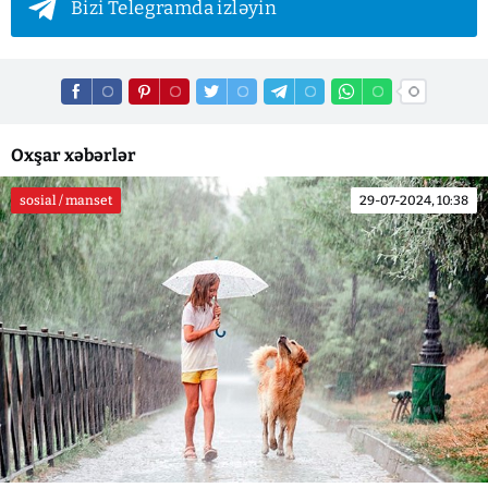
Bizi Telegramda izləyin
Oxşar xəbərlər
sosial / manset
29-07-2024, 10:38