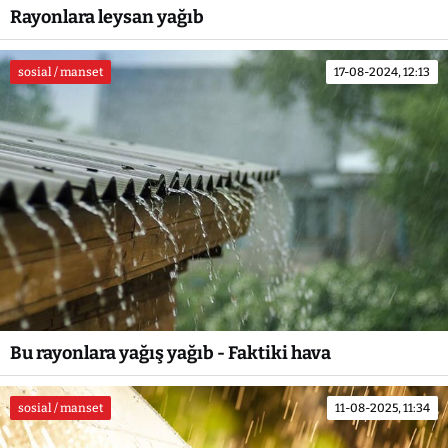
Rayonlara leysan yağıb
sosial / manset
17-08-2024, 12:13
Bu rayonlara yağış yağıb - Faktiki hava
sosial / manset
11-08-2025, 11:34