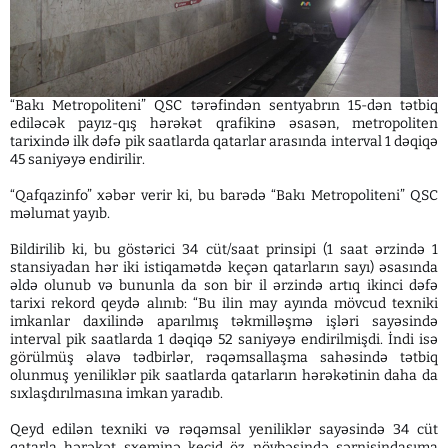
“Bakı Metropoliteni” QSC tərəfindən sentyabrın 15-dən tətbiq
ediləcək payız-qış hərəkət qrafikinə əsasən, metropoliten
tarixində ilk dəfə pik saatlarda qatarlar arasında interval 1 dəqiqə
45 saniyəyə endirilir.
“Qafqazinfo” xəbər verir ki, bu barədə “Bakı Metropoliteni” QSC
məlumat yayıb.
Bildirilib ki, bu göstərici 34 cüt/saat prinsipi (1 saat ərzində 1
stansiyadan hər iki istiqamətdə keçən qatarların sayı) əsasında
əldə olunub və bununla da son bir il ərzində artıq ikinci dəfə
tarixi rekord qeydə alınıb: “Bu ilin may ayında mövcud texniki
imkanlar daxilində aparılmış təkmilləşmə işləri sayəsində
interval pik saatlarda 1 dəqiqə 52 saniyəyə endirilmişdi. İndi isə
görülmüş əlavə tədbirlər, rəqəmsallaşma sahəsində tətbiq
olunmuş yeniliklər pik saatlarda qatarların hərəkətinin daha da
sıxlaşdırılmasına imkan yaradıb.
Qeyd edilən texniki və rəqəmsal yeniliklər sayəsində 34 cüt
qatarla hərəkət sxeminə keçid öz növbəsində sərnişindaşıma