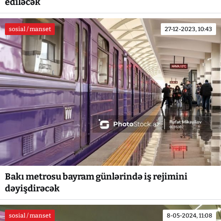
ediləcək
sosial / manset
27-12-2023, 10:43
Bakı metrosu bayram günlərində iş rejimini
dəyişdirəcək
sosial / manset
8-05-2024, 11:08