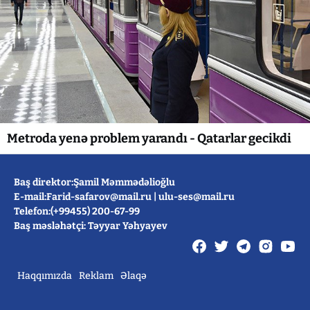
Metroda yenə problem yarandı - Qatarlar gecikdi
Baş direktor:Şamil Məmmədəlioğlu
E-mail:
Farid-safarov@mail.ru
|
ulu-ses@mail.ru
Telefon:(+99455) 200-67-99
Baş məsləhətçi: Təyyar Yəhyayev
Haqqımızda
Reklam
Əlaqə