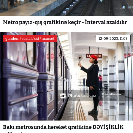
Metro payız-qış qrafikinə keçir - İnterval azaldılır
gundem / sosial / ust / manset
12-09-2023, 11:03
Bakı metrosunda hərəkət qrafikinə DƏYİŞİKLİK