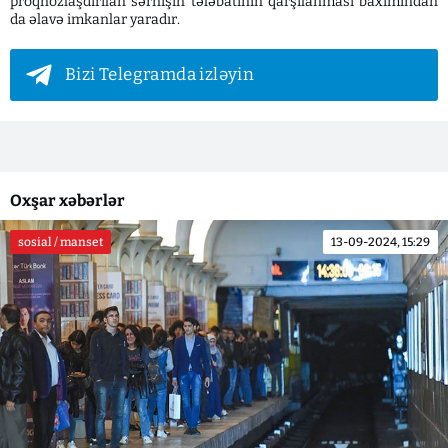
proqnozlaşdırılan sərnişin tələbatının qarşılanması baxımından
da əlavə imkanlar yaradır.
Bizi Telegramda izləyin
Oxşar xəbərlər
sosial / manset
13-09-2024, 15:29