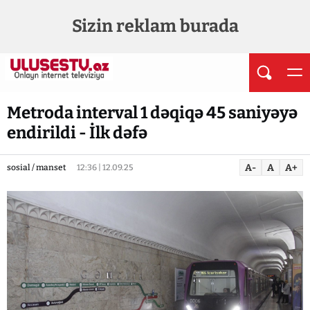
Sizin reklam burada
Metroda interval 1 dəqiqə 45 saniyəyə
endirildi - İlk dəfə
A-
A
A+
sosial / manset
12:36 | 12.09.25