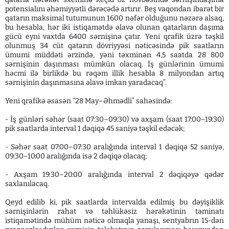
potensialını əhəmiyyətli dərəcədə artırır. Beş vaqondan ibarət bir
qatarın maksimal tutumunun 1600 nəfər olduğunu nəzərə alsaq,
bu hesabla, hər iki istiqamətdə əlavə olunan qatarların daşıma
gücü eyni vaxtda 6400 sərnişinə çatır. Yeni qrafik üzrə təşkil
olunmuş 34 cüt qatarın dövriyyəsi nəticəsində pik saatların
ümumi müddəti ərzində, yəni təxminən 4,5 saatda 28 800
sərnişinin daşınması mümkün olacaq. İş günlərinin ümumi
həcmi ilə birlikdə bu rəqəm illik hesabla 8 milyondan artıq
sərnişinin daşınmasına əlavə imkan yaradacaq”.
Yeni qrafikə əsasən “28 May–Əhmədli” sahəsində:
- İş günləri səhər (saat 07:30–09:30) və axşam (saat 17:00–19:30)
pik saatlarda interval 1 dəqiqə 45 saniyə təşkil edəcək;
- Səhər saat 07:00–07:30 aralığında interval 1 dəqiqə 52 saniyə,
09:30–10:00 aralığında isə 2 dəqiqə olacaq;
- Axşam 19:30–20:00 aralığında interval 2 dəqiqəyə qədər
saxlanılacaq.
Qeyd edilib ki, pik saatlarda intervalda edilmiş bu dəyişiklik
sərnişinlərin rahat və təhlükəsiz hərəkətinin təminatı
istiqamətində mühüm nəticə olmaqla yanaşı, sentyabrın 15-dən