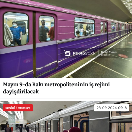
Mayın 9-da Bakı metropoliteninin iş rejimi
dəyişdiriləcək
sosial / manset
23-09-2024, 09:18