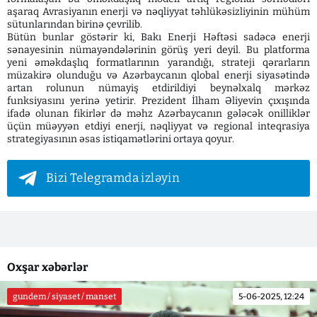
aşaraq Avrasiyanın enerji və nəqliyyat təhlükəsizliyinin mühüm
sütunlarından birinə çevrilib.
Bütün bunlar göstərir ki, Bakı Enerji Həftəsi sadəcə enerji
sənayesinin nümayəndələrinin görüş yeri deyil. Bu platforma
yeni əməkdaşlıq formatlarının yarandığı, strateji qərarların
müzakirə olunduğu və Azərbaycanın qlobal enerji siyasətində
artan rolunun nümayiş etdirildiyi beynəlxalq mərkəz
funksiyasını yerinə yetirir. Prezident İlham Əliyevin çıxışında
ifadə olunan fikirlər də məhz Azərbaycanın gələcək onilliklər
üçün müəyyən etdiyi enerji, nəqliyyat və regional inteqrasiya
strategiyasının əsas istiqamətlərini ortaya qoyur.
Bizi Telegramda izləyin
Oxşar xəbərlər
gundem / siyaset / manset
5-06-2025, 12:24