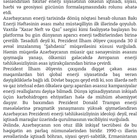
səsləndirilən fikirlər enerji siyasətinin ölkənin iqtisadi, siyasi,
hərbi və geosiyasi gücünün formalaşmasındakı rolunu əhatə
etdi.
Azərbaycanın enerji tarixində dönüş nöqtəsi hesab olunan Bakı
Enerji Həftəsinin əsası məhz müstəqilliyin ilk illərində qoyulub.
Vaxtilə “Xəzər Neft və Qaz” sərgisi kimi fəaliyyətə başlayan bu
platforma bu gün dünyanın aparıcı enerji tədbirlərindən birinə
çevrilib. Təsadüfi deyil ki, Prezident İlham Əliyev çıxışında 30 il
əvvəl imzalanmış “Şahdəniz” müqaviləsini xüsusi vurğuladı.
Həmin müqavilə Azərbaycanın müasir qaz sənayesinin əsasını
qoymaqla yanaşı, ölkəmizi gələcəkdə Avropanın enerji
təhlükəsizliyinin əsas iştirakçılarından birinə çevirdi.
Prezident İlham Əliyevin çıxışında diqqət çəkən əsas
məqamlardan biri qlobal enerji siyasətində baş verən
dəyişikliklərlə bağlı idi. Dövlət başçısı qeyd etdi ki, son illərdə neft
və qaz istehsal edən ölkələrə qarşı aparılan əsassız kampaniyalar
enerji reallıqlarını dəyişə bilmədi. Dünya iqtisadiyyatının inkişafı
üçün karbohidrogen ehtiyatları hələ də mühüm əhəmiyyət
daşıyır. Bu baxımdan Prezident Donald Trampın enerji
məsələlərinə praqmatik yanaşmasını yüksək qiymətləndirən
Azərbaycan Prezidenti enerji təhlükəsizliyinin ideoloji deyil, real
iqtisadi maraqlar üzərində qurulmasının vacibliyini vurğuladı.
Əslində, Azərbaycanın son otuz illik inkişaf təcrübəsi də bu
həqiqətin ən parlaq nümunələrindən biridir. 1990-cı illərin
əvvəllərində iqtisadi böhran, siyasi qeyri-sabitlik, Ermənistanın