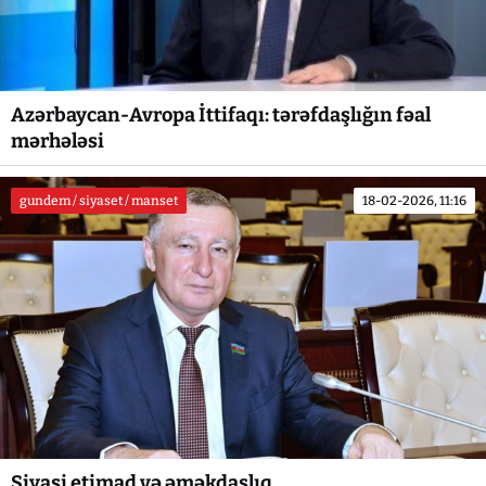
Azərbaycan-Avropa İttifaqı: tərəfdaşlığın fəal
mərhələsi
gundem / siyaset / manset
18-02-2026, 11:16
Siyasi etimad və əməkdaşlıq