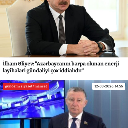
İlham Əliyev: “Azərbaycanın bərpa olunan enerji
layihələri gündəliyi çox iddialıdır”
gundem / siyaset / manset
12-03-2026, 14:56