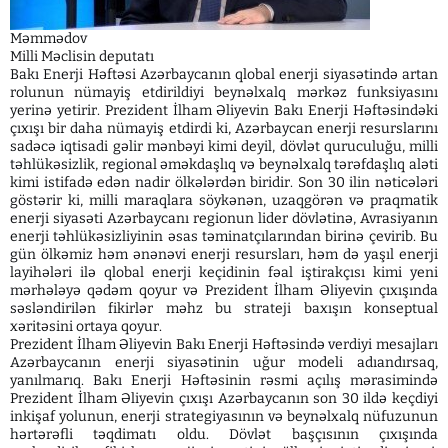
Məmmədov
Milli Məclisin deputatı
Bakı Enerji Həftəsi Azərbaycanın qlobal enerji siyasətində artan
rolunun nümayiş etdirildiyi beynəlxalq mərkəz funksiyasını
yerinə yetirir. Prezident İlham Əliyevin Bakı Enerji Həftəsindəki
çıxışı bir daha nümayiş etdirdi ki, Azərbaycan enerji resurslarını
sadəcə iqtisadi gəlir mənbəyi kimi deyil, dövlət quruculuğu, milli
təhlükəsizlik, regional əməkdaşlıq və beynəlxalq tərəfdaşlıq aləti
kimi istifadə edən nadir ölkələrdən biridir. Son 30 ilin nəticələri
göstərir ki, milli maraqlara söykənən, uzaqgörən və praqmatik
enerji siyasəti Azərbaycanı regionun lider dövlətinə, Avrasiyanın
enerji təhlükəsizliyinin əsas təminatçılarından birinə çevirib. Bu
gün ölkəmiz həm ənənəvi enerji resursları, həm də yaşıl enerji
layihələri ilə qlobal enerji keçidinin fəal iştirakçısı kimi yeni
mərhələyə qədəm qoyur və Prezident İlham Əliyevin çıxışında
səsləndirilən fikirlər məhz bu strateji baxışın konseptual
xəritəsini ortaya qoyur.
Prezident İlham Əliyevin Bakı Enerji Həftəsində verdiyi mesajları
Azərbaycanın enerji siyasətinin uğur modeli adıandırsaq,
yanılmarıq. Bakı Enerji Həftəsinin rəsmi açılış mərasimində
Prezident İlham Əliyevin çıxışı Azərbaycanın son 30 ildə keçdiyi
inkişaf yolunun, enerji strategiyasının və beynəlxalq nüfuzunun
hərtərəfli təqdimatı oldu. Dövlət başçısının çıxışında