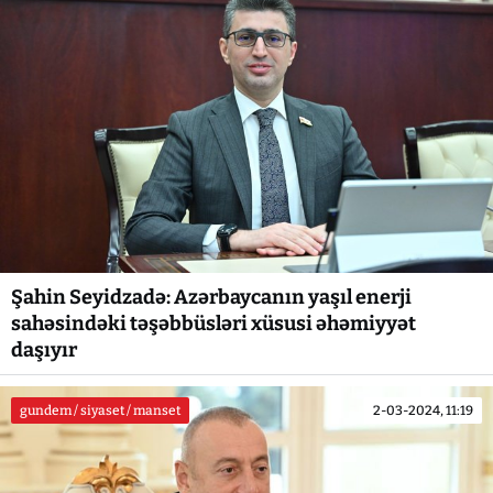
Şahin Seyidzadə: Azərbaycanın yaşıl enerji
sahəsindəki təşəbbüsləri xüsusi əhəmiyyət
daşıyır
gundem / siyaset / manset
2-03-2024, 11:19