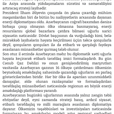
ilə Asiya arasında yükdaşımaların sürətini və səmərəliliyini
artıracaq strateji layihədir.
Prezident İlham Əliyevin çıxışında ön plana çıxardığı mühüm
məqamlardan biri də bütün bu nailiyyətlərin arxasında dayanan
enerji diplomatiyası oldu. Azərbaycanın coğrafi baxımdan dənizə
birbaşa çıxışı olmayan ölkə olmasına baxmayaraq, enerji
resurslarını qlobal bazarlara çatdıra bilməsi uğurlu xarici
siyasətin nəticəsidir. Dövlət başçısının da vurğuladığı kimi, belə
mürəkkəb layihələrin həyata keçirilməsi üçün təkcə qonşularla
deyil, qonşuların qonşuları ilə də etibarlı və qarşılıqlı faydaya
əsaslanan münasibətlər qurmaq tələb olunur.
Son otuz il ərzində Azərbaycan məhz bu diplomatik xətti uğurla
həyata keçirərək etibarlı tərəfdaş imici formalaşdırıb. Bu gün
Cənub Qaz Dəhlizi və onun genişləndirilmiş marşrutları
vasitəsilə Azərbaycan qazının 16 ölkəyə çatdırılması ölkəmizin
beynəlxalq əməkdaşlıq sahəsində qazandığı uğurların ən parlaq
göstəricilərindən biridir. Hər bir ölkə ilə aparılan uzunmüddətli
danışıqlar, əldə olunan razılaşmalar və formalaşdırılan
tərəfdaşlıq münasibətləri nəticəsində regionun ən böyük enerji
əməkdaşlığı platforması yaranıb.
Azərbaycanın bugünkü uğurlarının əsasında yalnız zəngin təbii
ehtiyatlar deyil, eyni zamanda strateji baxış, ardıcıl siyasət,
etibarlı tərəfdaşlıq və milli maraqlara əsaslanan diplomatiya
dayanır. Ölkəmizin təşəbbüsləri və investisiyaları nəticəsində
formalaşan bu əməkdaşlıq modeli artıq regional sərhədləri