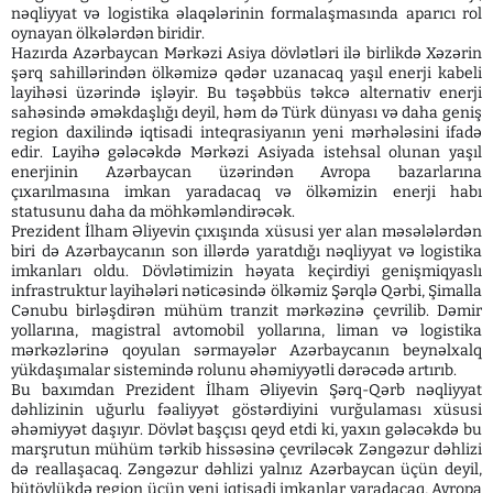
nəqliyyat və logistika əlaqələrinin formalaşmasında aparıcı rol
oynayan ölkələrdən biridir.
Hazırda Azərbaycan Mərkəzi Asiya dövlətləri ilə birlikdə Xəzərin
şərq sahillərindən ölkəmizə qədər uzanacaq yaşıl enerji kabeli
layihəsi üzərində işləyir. Bu təşəbbüs təkcə alternativ enerji
sahəsində əməkdaşlığı deyil, həm də Türk dünyası və daha geniş
region daxilində iqtisadi inteqrasiyanın yeni mərhələsini ifadə
edir. Layihə gələcəkdə Mərkəzi Asiyada istehsal olunan yaşıl
enerjinin Azərbaycan üzərindən Avropa bazarlarına
çıxarılmasına imkan yaradacaq və ölkəmizin enerji habı
statusunu daha da möhkəmləndirəcək.
Prezident İlham Əliyevin çıxışında xüsusi yer alan məsələlərdən
biri də Azərbaycanın son illərdə yaratdığı nəqliyyat və logistika
imkanları oldu. Dövlətimizin həyata keçirdiyi genişmiqyaslı
infrastruktur layihələri nəticəsində ölkəmiz Şərqlə Qərbi, Şimalla
Cənubu birləşdirən mühüm tranzit mərkəzinə çevrilib. Dəmir
yollarına, magistral avtomobil yollarına, liman və logistika
mərkəzlərinə qoyulan sərmayələr Azərbaycanın beynəlxalq
yükdaşımalar sistemində rolunu əhəmiyyətli dərəcədə artırıb.
Bu baxımdan Prezident İlham Əliyevin Şərq-Qərb nəqliyyat
dəhlizinin uğurlu fəaliyyət göstərdiyini vurğulaması xüsusi
əhəmiyyət daşıyır. Dövlət başçısı qeyd etdi ki, yaxın gələcəkdə bu
marşrutun mühüm tərkib hissəsinə çevriləcək Zəngəzur dəhlizi
də reallaşacaq. Zəngəzur dəhlizi yalnız Azərbaycan üçün deyil,
bütövlükdə region üçün yeni iqtisadi imkanlar yaradacaq, Avropa