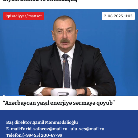
iqtisadiyyat / manset
2-06-2025, 11:03
“Azərbaycan yaşıl enerjiyə sərmayə qoyub”
Baş direktor:Şamil Məmmədəlioğlu
E-mail:
Farid-safarov@mail.ru
|
ulu-ses@mail.ru
Telefon:(+99455) 200-67-99