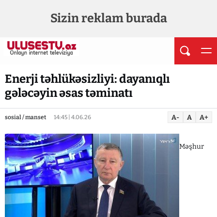
Sizin reklam burada
Enerji təhlükəsizliyi: dayanıqlı
gələcəyin əsas təminatı
A-
A
A+
sosial / manset
14:45 | 4.06.26
Məşhur