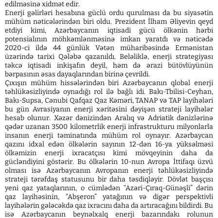
edilməsinə xidmət edir.
Enerji gəlirləri hesabına güclü ordu qurulması da bu siyasətin
mühüm nəticələrindən biri oldu. Prezident İlham Əliyevin qeyd
etdiyi kimi, Azərbaycanın iqtisadi gücü ölkənin hərbi
potensialının möhkəmlənməsinə imkan yaratdı və nəticədə
2020-ci ildə 44 günlük Vətən müharibəsində Ermənistan
üzərində tarixi Qələbə qazanıldı. Beləliklə, enerji strategiyası
təkcə iqtisadi inkişafın deyil, həm də ərazi bütövlüyünün
bərpasının əsas dayaqlarından birinə çevrildi.
Çıxışın mühüm hissələrindən biri Azərbaycanın qlobal enerji
təhlükəsizliyində oynadığı rol ilə bağlı idi. Bakı-Tbilisi-Ceyhan,
Bakı-Supsa, Cənubi Qafqaz Qaz Kəməri, TANAP və TAP layihələri
bu gün Avrasiyanın enerji xəritəsini dəyişən strateji layihələr
hesab olunur. Xəzər dənizindən Aralıq və Adriatik dənizlərinə
qədər uzanan 3500 kilometrlik enerji infrastrukturu milyonlarla
insanın enerji təminatında mühüm rol oynayır. Azərbaycan
qazını idxal edən ölkələrin sayının 12-dən 16-ya yüksəlməsi
ölkəmizin enerji ixracatçısı kimi mövqeyinin daha da
gücləndiyini göstərir. Bu ölkələrin 10-nun Avropa İttifaqı üzvü
olması isə Azərbaycanın Avropanın enerji təhlükəsizliyində
strateji tərəfdaş statusunu bir daha təsdiqləyir. Dövlət başçısı
yeni qaz yataqlarının, o cümlədən “Azəri-Çıraq-Günəşli” dərin
qaz layihəsinin, “Abşeron” yatağının və digər perspektivli
layihələrin gələcəkdə qaz ixracını daha da artıracağını bildirdi. Bu
isə Azərbaycanın beynəlxalq enerji bazarındakı rolunun