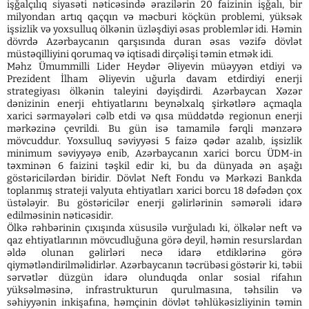
işğalçılıq siyasəti nəticəsində ərazilərin 20 faizinin işğalı, bir
milyondan artıq qaçqın və məcburi köçkün problemi, yüksək
işsizlik və yoxsulluq ölkənin üzləşdiyi əsas problemlər idi. Həmin
dövrdə Azərbaycanın qarşısında duran əsas vəzifə dövlət
müstəqilliyini qorumaq və iqtisadi dirçəlişi təmin etmək idi.
Məhz Ümummilli Lider Heydər Əliyevin müəyyən etdiyi və
Prezident İlham Əliyevin uğurla davam etdirdiyi enerji
strategiyası ölkənin taleyini dəyişdirdi. Azərbaycan Xəzər
dənizinin enerji ehtiyatlarını beynəlxalq şirkətlərə açmaqla
xarici sərmayələri cəlb etdi və qısa müddətdə regionun enerji
mərkəzinə çevrildi. Bu gün isə tamamilə fərqli mənzərə
mövcuddur. Yoxsulluq səviyyəsi 5 faizə qədər azalıb, işsizlik
minimum səviyyəyə enib, Azərbaycanın xarici borcu ÜDM-in
təxminən 6 faizini təşkil edir ki, bu da dünyada ən aşağı
göstəricilərdən biridir. Dövlət Neft Fondu və Mərkəzi Bankda
toplanmış strateji valyuta ehtiyatları xarici borcu 18 dəfədən çox
üstələyir. Bu göstəricilər enerji gəlirlərinin səmərəli idarə
edilməsinin nəticəsidir.
Ölkə rəhbərinin çıxışında xüsusilə vurğuladı ki, ölkələr neft və
qaz ehtiyatlarının mövcudluğuna görə deyil, həmin resurslardan
əldə olunan gəlirləri necə idarə etdiklərinə görə
qiymətləndirilməlidirlər. Azərbaycanın təcrübəsi göstərir ki, təbii
sərvətlər düzgün idarə olunduqda onlar sosial rifahın
yüksəlməsinə, infrastrukturun qurulmasına, təhsilin və
səhiyyənin inkişafına, həmçinin dövlət təhlükəsizliyinin təmin