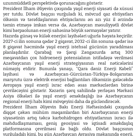
uzunmüddətli perspektivdə qorunacağını göstərir.
Prezident İlham Əliyevin çıxışında yaşıl enerji siyasəti də xüsusi
yer tutdu. Dövlət başçısı vurğuladı ki, mövcud qaz ehtiyatları
ölkənin və tərəfdaşlarının ehtiyaclarını ən azı yüz il ərzində
təmin etməyə imkan versə də, Azərbaycan məsuliyyətli dövlət
kimi bərpaolunan enerji sahəsinə böyük sərmayələr yatırır.
Hazırda günəş və külək enerjisi layihələri uğurla həyata keçirilir.
2027-ci ilin sonuna qədər 2 giqavat, 2032-ci ilin sonuna qədər isə
8 giqavat həcmində yaşıl enerji istehsal gücünün yaradılması
planlaşdırılır. Qarabağ və Şərqi Zəngəzurda artıq 300
meqavatdan çox hidroenerji potensialının istifadəyə verilməsi
Azərbaycanın yaşıl enerji strategiyasının real nəticələrini
nümayiş etdirir. Bununla yanaşı, “Qara dəniz Enerji Kabeli”
layihəsi və Azərbaycan-Gürcüstan-Türkiyə-Bolqarıstan
marşrutu üzrə elektrik enerjisi bağlantıları ölkəmizin gələcəkdə
Avropaya yaşıl enerji ixrac edən əsas mərkəzlərdən birinə
çevriləcəyini göstərir. Xəzərin şərq sahilində yerləşən Mərkəzi
Asiya ölkələri ilə yaşıl enerji əməkdaşlığı isə Azərbaycanın
regional enerji habı kimi mövqeyini daha da gücləndirəcək.
Prezident İlham Əliyevin Bakı Enerji Həftəsindəki çıxışında
diqqət çəkən mühüm məqamlardan biri Azərbaycanın enerji
siyasətinin artıq təkcə karbohidrogen ehtiyatlarının ixracı ilə
məhdudlaşmaması, geniş geosiyasi və iqtisadi əməkdaşlıq
platformasına çevrilməsi ilə bağlı oldu. Dövlət başçısının
vurğuladığı kimi, bu gün Azərbaycan Avrasiya məkanında enerji,