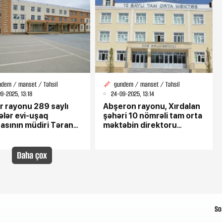
ndem / manset / Təhsil
gundem / manset / Təhsil
9-2025, 13:18
24-09-2025, 13:14
r rayonu 289 saylı
Abşeron rayonu, Xırdalan
ələr evi-uşaq
şəhəri 10 nömrəli tam orta
asının müdiri Təranə
məktəbin direktoru
alova – “Bacarıqlı
Fəxriyyə Hüseynova –
r, körpələrin
“Təhsil fədaisi, zəhmətkeş
lisi”.
pedaqoq”
Daha çox
So