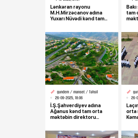
Lənkəran rayonu
Bakı 
M.H.Mirzəcanov adına
tam 
Yuxarı Nüvədi kənd tam
məkt
orta məktəbdə 5 Oktyabr
Hacı
– Beynəlxalq Müəllimlər
işçi
Günü münasibətilə tədbir
keçirilib
gundem / manset / Təhsil
gu
26-09-2025, 18:06
26-0
İ.Ş.Şahverdiyev adına
Laçı
Ağanus kənd tam orta
orta
məktəbin direktoru
Kəma
Nəzakət Quliyeva - Təhsilə
Təhsi
ömrünü həsr etmiş rəhbər
gəncl
və ziyalı qadın