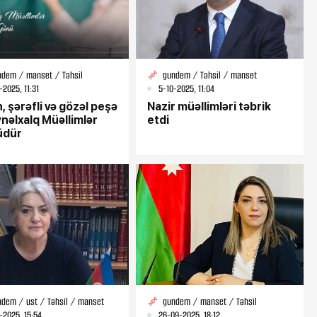
ndem / manset / Təhsil
gundem / Təhsil / manset
-2025, 11:31
5-10-2025, 11:04
, şərəfli və gözəl peşə
Nazir müəllimləri təbrik
nəlxalq Müəllimlər
etdi
üdür
dem / ust / Təhsil / manset
gundem / manset / Təhsil
-2025, 15:54
26-09-2025, 18:12