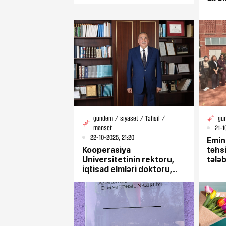
məruz
ŞİKA
gundem / siyaset / Təhsil /
gu
manset
21-1
22-10-2025, 21:20
Emin
Kooperasiya
təhsi
Universitetinin rektoru,
tələ
iqtisad elmləri doktoru,
professor Eldar Quliyev:
“Çağdaş təhsilimizin
banisi Ulu Öndər Heydər
Əliyevdir”