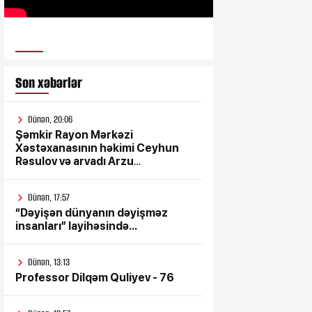
ULUSƏS TV
Son xəbərlər
Dünən, 20:06
Şəmkir Rayon Mərkəzi
Xəstəxanasının həkimi Ceyhun
Rəsulov və arvadı Arzu
Əskərovanın icra etdiyi mioma
əməliyyatından sonra qadının
Dünən, 17:57
ölümü ilə bağlı Şəmkir rayon
“Dəyişən dünyanın dəyişməz
prokrurluğunda araşdırma
insanları” layihəsində...
aparılır
Dünən, 13:13
Professor Dilqəm Quliyev - 76