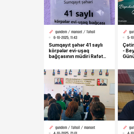
gundem / manset / Təhsil
gu
6-10-2025, 11:43
5-10
Sumqayıt şəhər 41 saylı
Çətin
körpələr evi-uşaq
- Bey
bağçasının müdiri Rafət
Gün
Şükürova: “Fidan
balalarımızın sevimlisi,
qayğıkeş rəhbər”
gundem / Təhsil / manset
gun
4-10-2025, 21:01
4-10