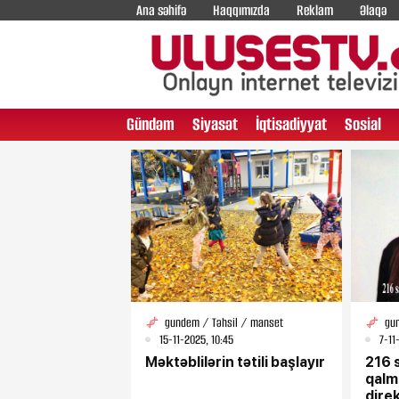
Ana səhifə
Haqqımızda
Reklam
Əlaqə
Gündəm
Siyasət
İqtisadiyyat
Sosial
gundem / Təhsil / manset
gu
15-11-2025, 10:45
7-11
Məktəblilərin tətili başlayır
216 
qalm
dire