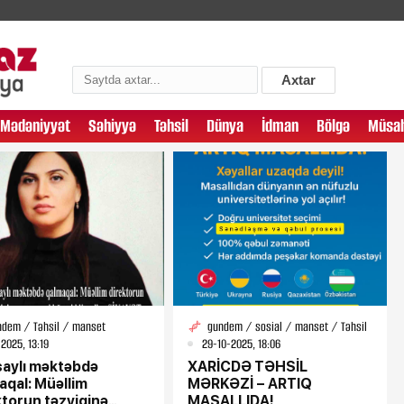
Axtar
Mədəniyyət
Səhiyyə
Təhsil
Dünya
İdman
Bölgə
Müsah
ndem / Təhsil / manset
gundem / sosial / manset / Təhsil
-2025, 13:19
29-10-2025, 18:06
saylı məktəbdə
XARİCDƏ TƏHSİL
aqal: Müəllim
MƏRKƏZİ – ARTIQ
ktorun təzyiqinə
MASALLIDA!