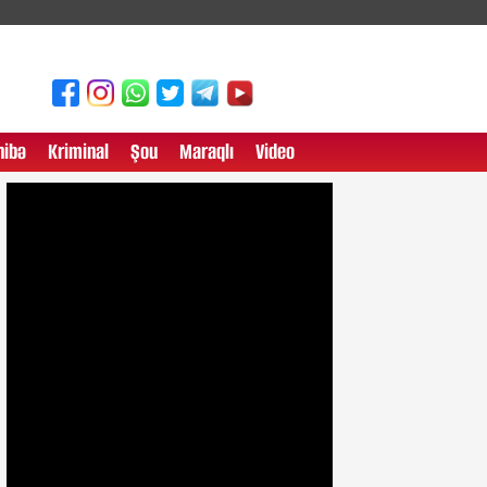
ibə
Kriminal
Şou
Maraqlı
Video