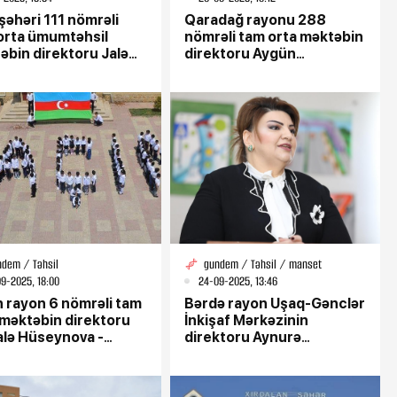
şəhəri 111 nömrəli
Qaradağ rayonu 288
orta ümumtəhsil
nömrəli tam orta məktəbin
əbin direktoru Jalə
direktoru Aygün
yeva: “Qabaqcıl təhsil
Hüseynova - Təhsil fədaisi
si, peşəkar pedaqoq”
və nümunəvi rəhbər
ndem / Təhsil
gundem / Təhsil / manset
9-2025, 18:00
24-09-2025, 13:46
n rayon 6 nömrəli tam
Bərdə rayon Uşaq-Gənclər
 məktəbin direktoru
İnkişaf Mərkəzinin
lə Hüseynova -
direktoru Aynurə
lə sədaqətli rəhbər,
Əyyubova “Gənclərin
iyin maarif fədaisi
inkişafına həsr olunmuş
ömür”