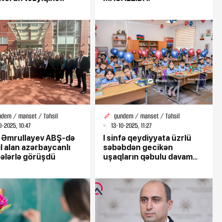
 qaldığını iddia edir -
YƏT/VİDEO
ndem / manset / Təhsil
gundem / manset / Təhsil
0-2025, 10:47
13-10-2025, 11:27
 Əmrullayev ABŞ-də
I sinfə qeydiyyata üzrlü
l alan azərbaycanlı
səbəbdən gecikən
bələrlə görüşdü
uşaqların qəbulu davam
edir