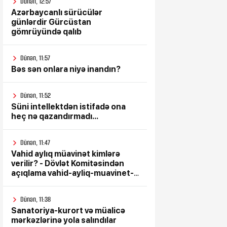
Dünən, 12:57
Azərbaycanlı sürücülər
günlərdir Gürcüstan
gömrüyündə qalıb
Dünən, 11:57
Bəs sən onlara niyə inandın?
Dünən, 11:52
Süni intellektdən istifadə ona
heç nə qazandırmadı...
Dünən, 11:47
Vahid aylıq müavinət kimlərə
verilir? - Dövlət Komitəsindən
açıqlama vahid-ayliq-muavinet-
kimlere-verilir
Dünən, 11:38
Sanatoriya-kurort və müalicə
mərkəzlərinə yola salındılar