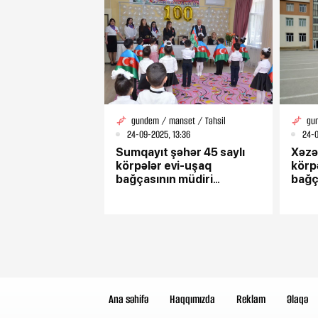
gundem / manset / Təhsil
gu
24-09-2025, 13:36
24-0
Sumqayıt şəhər 45 saylı
Xəzə
körpələr evi-uşaq
körp
bağçasının müdiri
bağç
Rumiyyə Məhərrəmova –
Zeyn
“Bacarıqlı rəhbər,
rəhbə
körpələrin qayğıkeşi”
sevim
Ana səhifə
Haqqımızda
Reklam
Əlaqə