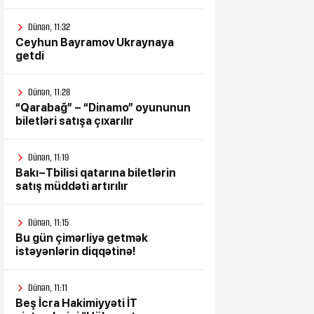
Dünən, 11:32
Ceyhun Bayramov Ukraynaya
getdi
Dünən, 11:28
“Qarabağ” – “Dinamo” oyununun
biletləri satışa çıxarılır
Dünən, 11:19
Bakı–Tbilisi qatarına biletlərin
satış müddəti artırılır
Dünən, 11:15
Bu gün çimərliyə getmək
istəyənlərin diqqətinə!
Dünən, 11:11
Beş İcra Hakimiyyəti İT