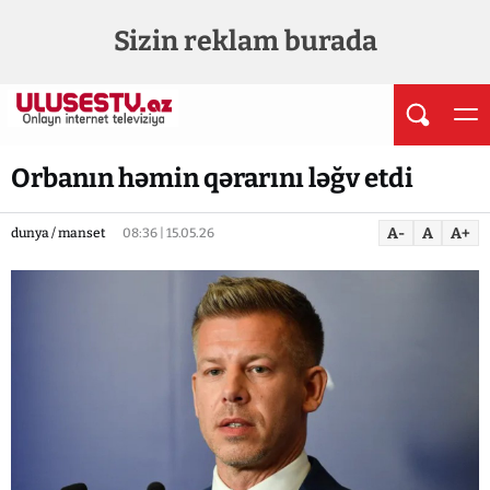
Sizin reklam burada
Orbanın həmin qərarını ləğv etdi
A-
A
A+
dunya / manset
08:36 | 15.05.26