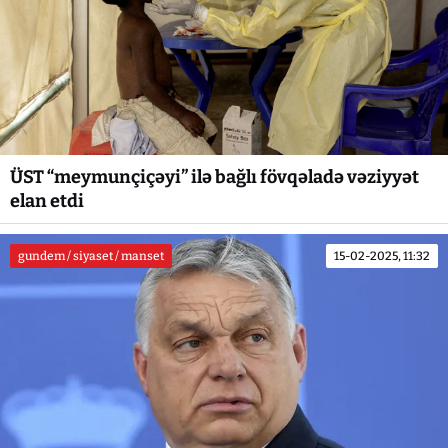
ÜST “meymunçiçəyi” ilə bağlı fövqəladə vəziyyət
elan etdi
gundem / siyaset / manset
15-02-2025, 11:32