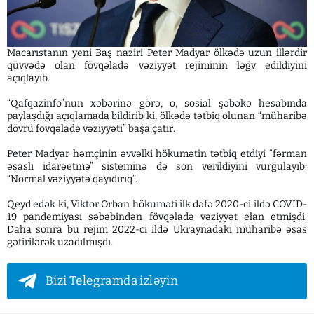
Macarıstanın yeni Baş naziri Peter Madyar ölkədə uzun illərdir
qüvvədə olan fövqəladə vəziyyət rejiminin ləğv edildiyini
açıqlayıb.
“Qafqazinfo”nun xəbərinə görə, o, sosial şəbəkə hesabında
paylaşdığı açıqlamada bildirib ki, ölkədə tətbiq olunan “müharibə
dövrü fövqəladə vəziyyəti” başa çatır.
Peter Madyar həmçinin əvvəlki hökumətin tətbiq etdiyi “fərman
əsaslı idarəetmə” sisteminə də son verildiyini vurğulayıb:
“Normal vəziyyətə qayıdırıq”.
Qeyd edək ki, Viktor Orban hökuməti ilk dəfə 2020-ci ildə COVID-
19 pandemiyası səbəbindən fövqəladə vəziyyət elan etmişdi.
Daha sonra bu rejim 2022-ci ildə Ukraynadakı müharibə əsas
gətirilərək uzadılmışdı.
Bizi Telegramda izləyin