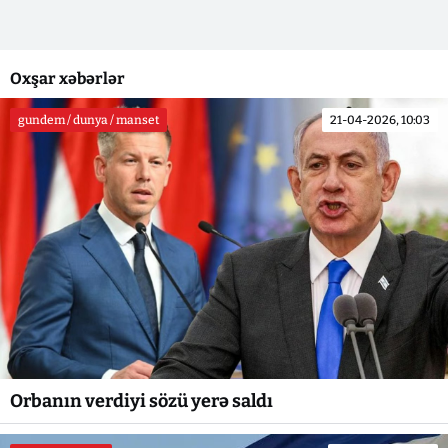
Oxşar xəbərlər
gundem / dunya / manset
21-04-2026, 10:03
Orbanın verdiyi sözü yerə saldı