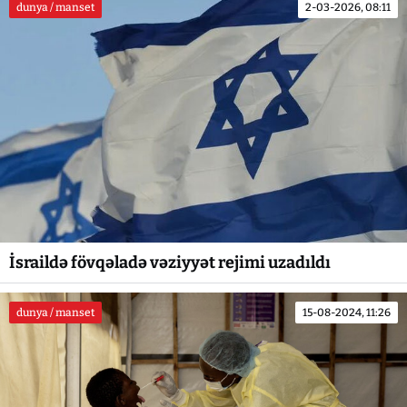
dunya / manset
2-03-2026, 08:11
İsraildə fövqəladə vəziyyət rejimi uzadıldı
dunya / manset
15-08-2024, 11:26