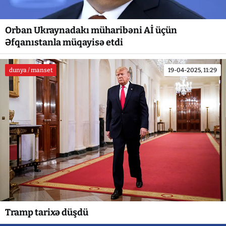
Orban Ukraynadakı müharibəni Aİ üçün
Əfqanıstanla müqayisə etdi
dunya / manset
19-04-2025, 11:29
Tramp tarixə düşdü