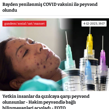
Bayden yenilənmiş COVID vaksini ilə peyvənd
olundu
gundem / sosial / ust / manset
4-12-2023, 19:17
Yetkin insanlar da qızılcaya qarşı peyvənd
olunsunlar - Həkim peyvəndlə bağlı
bilinməyənləri açıqladı - FOTO