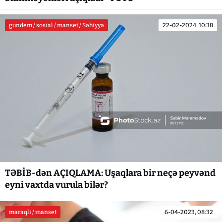
gundem / sosial / manset / Səhiyyə
22-02-2024, 10:38
TƏBİB-dən AÇIQLAMA: Uşaqlara bir neçə peyvənd
eyni vaxtda vurula bilər?
maraqli / manset
6-04-2023, 08:32