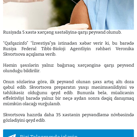
Rusiyada 5 xəstə xərçəng xəstəliyinə qarşı peyvənd olunub.
“Qafqazinfo” “İzvestiya”ya istinadən xəbər verir ki, bu barədə
Rusiya Federal Tibbi-Bioloji Agentliyin rəhbəri Veronika
Skvortsova açıqlama verib.
Həmin şəxslərin yalnız bağırsaq xərçənginə qarşı peyvənd
olunduğu bildirilir.
Onun sözlərinə görə, ilk peyvənd olunan şəxs artıq altı doza
qəbul edib. Skvortsova preparatın yaxşı mənimsənildiyini və
təhlükəsiz olduğunu qeyd edib. Bununla belə, müalicənin
effektivliyi barədə yalnız bir neçə aydan sonra dəqiq danışmaq
mümkün olacağı vurğulanıb.
Skvortsova hazırda daha 35 xəstənin peyvəndləmə növbəsində
gözlədiyini qeyd edib.