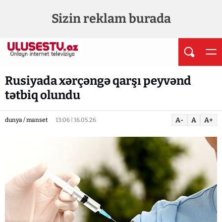
Sizin reklam burada
Rusiyada xərçəngə qarşı peyvənd
tətbiq olundu
A-
A
A+
dunya / manset
13:06 | 16.05.26