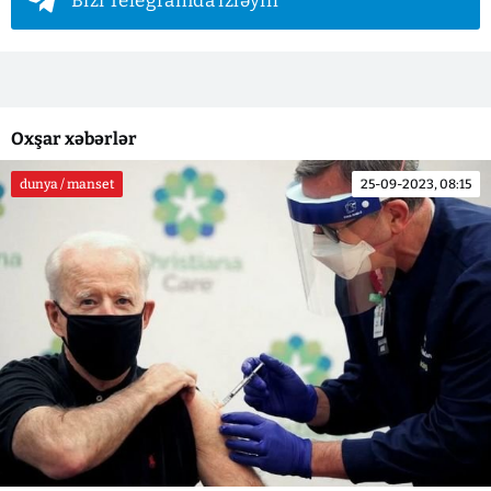
Bizi Telegramda izləyin
Oxşar xəbərlər
dunya / manset
25-09-2023, 08:15