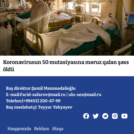
Koronavirusun 50 mutasiyasına məruz qalan şəxs
öldü
Baş direktor:Şamil Məmmədəlioğlu
E-mail:
Farid-safarov@mail.ru
|
ulu-ses@mail.ru
Telefon:(+99455) 200-67-99
Baş məsləhətçi: Təyyar Yəhyayev
Haqqımızda
Reklam
Əlaqə