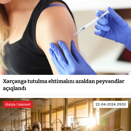
Xərçəngə tutulma ehtimalını azaldan peyvəndlər
açıqlandı
dunya / manset
22-04-2024, 09:53