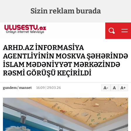
Sizin reklam burada
ARHD.AZ İNFORMASİYA
AGENTLİYİNİN MOSKVA ŞƏHƏRİNDƏ
İSLAM MƏDƏNİYYƏT MƏRKƏZİNDƏ
RƏSMİ GÖRÜŞÜ KEÇİRİLDİ
A-
A
A+
gundem / manset
16:09 | 29.03.26