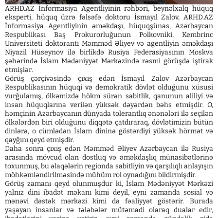
ARHD.AZ İnformasiya Agentliyinin rəhbəri, beynəlxalq hüquq
eksperti, hüquq üzrə fəlsəfə doktoru İsmayıl Zalov, ARHD.AZ
İnformasiya Agentliyinin əməkdaşı, hüquqşünas, Azərbaycan
Respublikası Baş Prokurorluğunun Polkovniki, Kembrinc
Universiteti doktorantı Məmməd Əliyev və agentliyin əməkdaşı
Niyazil Hüseynov ilə birlikdə Rusiya Federasiyasının Moskva
şəhərində İslam Mədəniyyət Mərkəzində rəsmi görüşdə iştirak
etmişlər.
Görüş çərçivəsində çıxış edən İsmayıl Zalov Azərbaycan
Respublikasının hüquqi və demokratik dövlət olduğunu xüsusi
vurğulamış, ölkəmizdə hökm sürən sabitlik, qanunun aliliyi və
insan hüquqlarına verilən yüksək dəyərdən bəhs etmişdir. O,
həmçinin Azərbaycanın dünyada tolerantlıq ənənələri ilə seçilən
ölkələrdən biri olduğunu diqqətə çatdıraraq, dövlətimizin bütün
dinlərə, o cümlədən İslam dininə göstərdiyi yüksək hörmət və
qayğını qeyd etmişdir.
Daha sonra çıxış edən Məmməd Əliyev Azərbaycan ilə Rusiya
arasında mövcud olan dostluq və əməkdaşlıq münasibətlərinə
toxunmuş, bu əlaqələrin regionda sabitliyin və qarşılıqlı anlayışın
möhkəmləndirilməsində mühüm rol oynadığını bildirmişdir.
Görüş zamanı qeyd olunmuşdur ki, İslam Mədəniyyət Mərkəzi
yalnız dini ibadət məkanı kimi deyil, eyni zamanda sosial və
mənəvi dəstək mərkəzi kimi də fəaliyyət göstərir. Burada
yaşayan insanlar və tələbələr mütəmadi olaraq dualar edir,