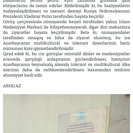
ibadətlərini yerinə yetirir, eyni zamanda gündəlik qida
ehtiyaclarını da təmin edirlər. Bildirilmişdir ki, bu fəaliyyətlərin
maliyyələşdirilməsi və mənəvi dəstəyi Rusiya Federasiyasının
Prezidenti Vladimir Putin tərəfindən həyata keçirilir.
Görüş çərçivəsində nümayəndə heyəti tərəfindən yalnız İslam
Mədəniyyət Mərkəzi ilə kifayətlənməyərək, digər dini məkanlara
da ziyarətlər həyata keçirilmişdir. Belə ki, nümayəndələr
tərəfindən sinaqoq və kilsə də ziyarət olunmuş, bu isə
Azərbaycanın multikultural və tolerant dəyərlərinin bariz
nümunəsi kimi qiymətləndirilmişdir.
Qeyd edək ki, bu cür görüşlər müxtəlif dinlər və mədəniyyətlər
arasında qarşılıqlı anlaşmanın gücləndirilməsi, həmçinin
Azərbaycanın beynəlxalq aləmdə tolerant və multikultural ölkə
imicinin daha da möhkəmləndirilməsi baxımından mühüm
əhəmiyyət kəsb edir.
ARHD.AZ