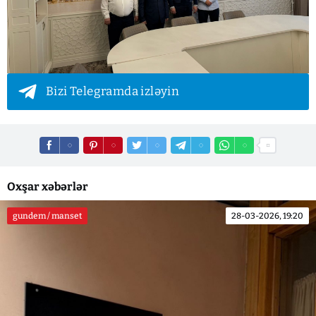
Bizi Telegramda izləyin
Oxşar xəbərlər
gundem / manset
28-03-2026, 19:20