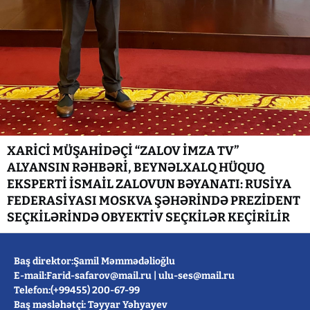
XARİCİ MÜŞAHİDƏÇİ “ZALOV İMZA TV”
ALYANSIN RƏHBƏRİ, BEYNƏLXALQ HÜQUQ
EKSPERTİ İSMAİL ZALOVUN BƏYANATI: RUSİYA
FEDERASİYASI MOSKVA ŞƏHƏRİNDƏ PREZİDENT
SEÇKİLƏRİNDƏ OBYEKTİV SEÇKİLƏR KEÇİRİLİR
Baş direktor:Şamil Məmmədəlioğlu
E-mail:
Farid-safarov@mail.ru
|
ulu-ses@mail.ru
Telefon:(+99455) 200-67-99
Baş məsləhətçi: Təyyar Yəhyayev