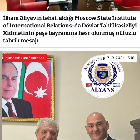
İlham Əliyevin təhsil aldığı Moscow State Institute
of International Relations-da Dövlət Təhlükəsizliyi
Xidmətinin peşə bayramına həsr olunmuş nüfuzlu
təbrik mesajı
gundem / ust / manset
7-10-2024, 15:18