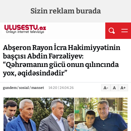
Sizin reklam burada
Abşeron Rayon İcra Hakimiyyətinin
başçısı Abdin Fərzəliyev:
“Qəhrəmanın gücü onun qılıncında
yox, əqidəsindədir”
A-
A
A+
gundem / sosial / manset
14:20 | 24.04.26