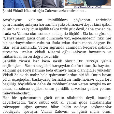
Şəhid Vidadi Nizami oğlu Zalovun əziz xatirəsinə...
Azərbaycan xalqının minilliklərə söykənən tarixində
qəhrəmanlıq anlayışı hər zaman yüksək mənəvi dəyər kimi qəbul
olunub. Bu xalq üçün igidlik təkcə fiziki güc deyil, daha çox əqidə,
iradə və Vətənə olan sonsuz sədaqətlə ölçülür. Elə buna görə də
“Qəhrəmanın gücü onun qılıncında yox, əqidəsindədir” fikri hər
bir azərbaycanlının ruhunu ifadə edən dərin məna daşıyır. Bu
fikir, eyni zamanda, Vətən uğrunda canından keçərək şəhidlik
zirvəsinə ucalan Vidadi Nizami oğlu Zalovun həyatının və
mübarizəsinin ən doğru təsviridir.
Şəhidlik zirvəsi hər kəsə nəsib olmur. Bu zirvəyə yalnız
seçilmişlər – Vətən sevgisini hər şeydən üstün tutan, öz həyatını
xalqının gələcəyi naminə fəda etməyə hazır olan igidlər yüksəlir.
Vidadi Zalov da məhz belə qəhrəmanlardan biri idi. Onun həyat
yolu, uşaqlıqdan başlayaraq formalaşan milli-mənəvi dəyərlərə
bağlılığı, böyüdükcə daha da möhkəmlənən Vətən sevgisi və ən
əsası, sarsılmaz əqidəsi onun şəhidlik zirvəsinə gedən yolunu
müəyyənləşdirdi.
Hər bir qəhrəmanın gücü onun silahında deyil, inandığı
dəyərlərdədir. Tarix sübut edib ki, yalnız gücə arxalananlar
müvəqqəti uğur qazana bilər, lakin əqidəyə söykənənlər
əbədiyyətə qovuşur. Vidadi Zalovun da gücü məhz onun