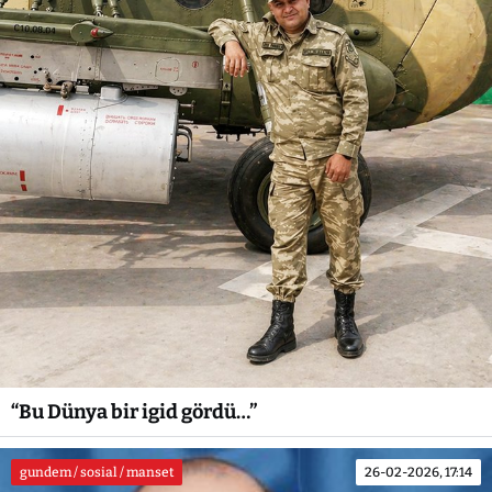
“Bu Dünya bir igid gördü…”
gundem / sosial / manset
26-02-2026, 17:14