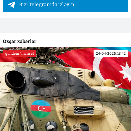
Bizi Telegramda izləyin
Oxşar xəbərlər
gundem / manset
24-04-2026, 13:42