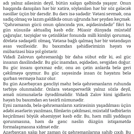
adı yalnız ailəsinin deyil, bütün xalqın qəlbində yaşayır. Onun
haqqında danışılan hər bir xatirə, söylənilən hər bir söz gələcək
nəsillər üçün bir dərsdir. Bu dərs isə sadədir: Vətəni sevmək, ona
sadiq olmaq və lazım gəldikdə onun uğrunda hər şeydən keçmək.
“Qəhrəmanın gücü onun qılıncında yox, əqidəsindədir” fikri bu
gün xüsusilə aktuallıq kəsb edir. Müasir dünyada müxtəlif
çağırışlar, təzyiqlər və çətinliklər fonunda milli kimliyi qorumaq,
dövlətə sədaqətli olmaq, Vətənə bağlı qalmaq hər bir vətəndaşın
əsas vəzifəsidir. Bu baxımdan şəhidlərimizin həyatı və
mübarizəsi bizə yol göstərir.
Vidadi Zalovun qəhrəmanlığı bir daha sübut edir ki, əsl güc
insanın daxilindədir. Bu güc inamdan, əqidədən, sevgidən doğur.
Bu güc insanı qorxmaz edir, onu ən çətin anlarda belə geri
çəkilməyə qoymur. Bu güc sayəsində insan öz həyatını belə
qurban verməyə hazır olur.
Bu gün Azərbaycan gəncliyi məhz belə qəhrəmanların ruhunda
tərbiyə olunmalıdır. Onlara vətənpərvərlik yalnız sözlə deyil,
əməli nümunələrlə öyrədilməlidir. Vidadi Zalov kimi igidlərin
həyatı bu baxımdan ən təsirli nümunədir.
Eyni zamanda, belə qəhrəmanların xatirəsinin yaşadılması üçün
ədəbi əsərlərin yazılması, filmlərin çəkilməsi, müxtəlif tədbirlərin
keçirilməsi böyük əhəmiyyət kəsb edir. Bu, həm milli yaddaşın
qorunmasına, həm də gənc nəslin düzgün istiqamətdə
formalaşmasına xidmət edir.
Azərbaycan xalqı hər zaman öz qəhrəmanlarına sahib çıxıb. Bu