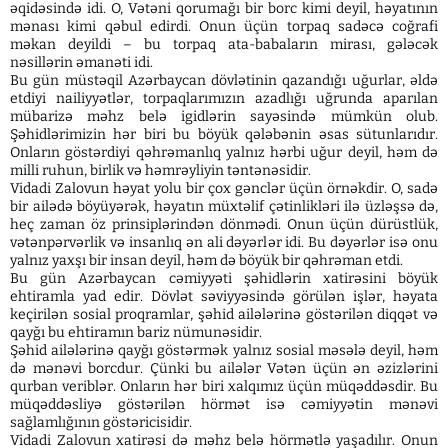
əqidəsində idi. O, Vətəni qorumağı bir borc kimi deyil, həyatının
mənası kimi qəbul edirdi. Onun üçün torpaq sadəcə coğrafi
məkan deyildi – bu torpaq ata-babaların mirası, gələcək
nəsillərin əmanəti idi.
Bu gün müstəqil Azərbaycan dövlətinin qazandığı uğurlar, əldə
etdiyi nailiyyətlər, torpaqlarımızın azadlığı uğrunda aparılan
mübarizə məhz belə igidlərin sayəsində mümkün olub.
Şəhidlərimizin hər biri bu böyük qələbənin əsas sütunlarıdır.
Onların göstərdiyi qəhrəmanlıq yalnız hərbi uğur deyil, həm də
milli ruhun, birlik və həmrəyliyin təntənəsidir.
Vidadi Zalovun həyat yolu bir çox gənclər üçün örnəkdir. O, sadə
bir ailədə böyüyərək, həyatın müxtəlif çətinlikləri ilə üzləşsə də,
heç zaman öz prinsiplərindən dönmədi. Onun üçün dürüstlük,
vətənpərvərlik və insanlıq ən ali dəyərlər idi. Bu dəyərlər isə onu
yalnız yaxşı bir insan deyil, həm də böyük bir qəhrəman etdi.
Bu gün Azərbaycan cəmiyyəti şəhidlərin xatirəsini böyük
ehtiramla yad edir. Dövlət səviyyəsində görülən işlər, həyata
keçirilən sosial proqramlar, şəhid ailələrinə göstərilən diqqət və
qayğı bu ehtiramın bariz nümunəsidir.
Şəhid ailələrinə qayğı göstərmək yalnız sosial məsələ deyil, həm
də mənəvi borcdur. Çünki bu ailələr Vətən üçün ən əzizlərini
qurban veriblər. Onların hər biri xalqımız üçün müqəddəsdir. Bu
müqəddəsliyə göstərilən hörmət isə cəmiyyətin mənəvi
sağlamlığının göstəricisidir.
Vidadi Zalovun xatirəsi də məhz belə hörmətlə yaşadılır. Onun