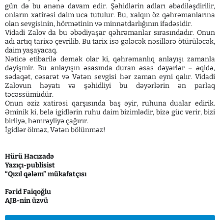
gün də bu ənənə davam edir. Şəhidlərin adları əbədiləşdirilir,
onların xatirəsi daim uca tutulur. Bu, xalqın öz qəhrəmanlarına
olan sevgisinin, hörmətinin və minnətdarlığının ifadəsidir.
Vidadi Zalov da bu əbədiyaşar qəhrəmanlar sırasındadır. Onun
adı artıq tarixə çevrilib. Bu tarix isə gələcək nəsillərə ötürüləcək,
daim yaşayacaq.
Nəticə etibarilə demək olar ki, qəhrəmanlıq anlayışı zamanla
dəyişmir. Bu anlayışın əsasında duran əsas dəyərlər – əqidə,
sədaqət, cəsarət və Vətən sevgisi hər zaman eyni qalır. Vidadi
Zalovun həyatı və şəhidliyi bu dəyərlərin ən parlaq
təcəssümüdür.
Onun əziz xatirəsi qarşısında baş əyir, ruhuna dualar edirik.
Əminik ki, belə igidlərin ruhu daim bizimlədir, bizə güc verir, bizi
birliyə, həmrəyliyə çağırır.
İgidlər ölməz, Vətən bölünməz!
Hürü Hacızadə
Yazıçı-publisist
“Qızıl qələm” mükafatçısı
Fərid Faiqoğlu
AJB-nin üzvü