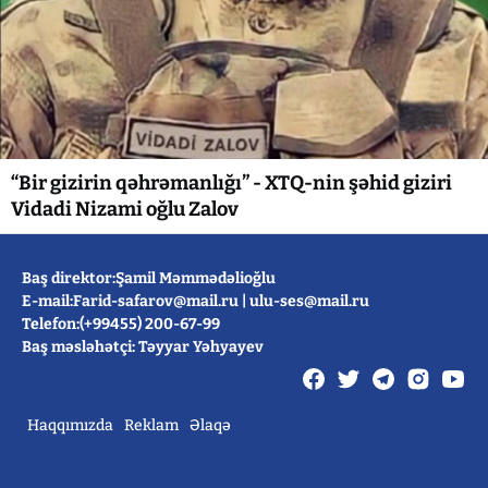
“Bir gizirin qəhrəmanlığı” - XTQ-nin şəhid giziri
Vidadi Nizami oğlu Zalov
Baş direktor:Şamil Məmmədəlioğlu
E-mail:
Farid-safarov@mail.ru
|
ulu-ses@mail.ru
Telefon:(+99455) 200-67-99
Baş məsləhətçi: Təyyar Yəhyayev
Haqqımızda
Reklam
Əlaqə