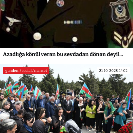
Azadlığa könül verən bu sevdadan dönən deyil...
gundem / sosial / manset
21-10-2025, 14:02