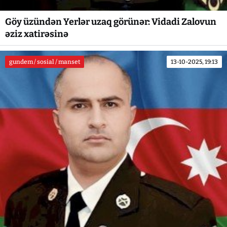
Göy üzündən Yerlər uzaq görünər: Vidadi Zalovun
əziz xatirəsinə
gundem / sosial / manset
13-10-2025, 19:13