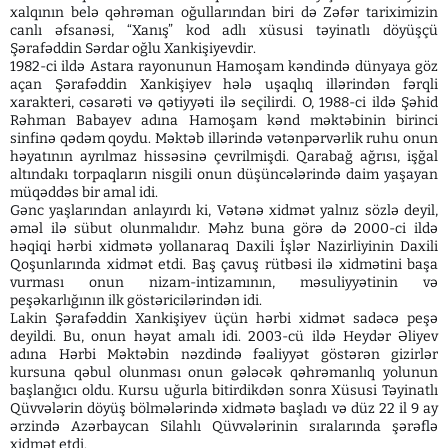
xalqının belə qəhrəman oğullarından biri də Zəfər tariximizin
canlı əfsanəsi, “Xanış” kod adlı xüsusi təyinatlı döyüşçü
Şərafəddin Sərdar oğlu Xankişiyevdir.
1982-ci ildə Astara rayonunun Hamoşam kəndində dünyaya göz
açan Şərafəddin Xankişiyev hələ uşaqlıq illərindən fərqli
xarakteri, cəsarəti və qətiyyəti ilə seçilirdi. O, 1988-ci ildə Şəhid
Rəhman Babayev adına Hamoşam kənd məktəbinin birinci
sinfinə qədəm qoydu. Məktəb illərində vətənpərvərlik ruhu onun
həyatının ayrılmaz hissəsinə çevrilmişdi. Qarabağ ağrısı, işğal
altındakı torpaqların nisgili onun düşüncələrində daim yaşayan
müqəddəs bir amal idi.
Gənc yaşlarından anlayırdı ki, Vətənə xidmət yalnız sözlə deyil,
əməl ilə sübut olunmalıdır. Məhz buna görə də 2000-ci ildə
həqiqi hərbi xidmətə yollanaraq Daxili İşlər Nazirliyinin Daxili
Qoşunlarında xidmət etdi. Baş çavuş rütbəsi ilə xidmətini başa
vurması onun nizam-intizamının, məsuliyyətinin və
peşəkarlığının ilk göstəricilərindən idi.
Lakin Şərafəddin Xankişiyev üçün hərbi xidmət sadəcə peşə
deyildi. Bu, onun həyat amalı idi. 2003-cü ildə Heydər Əliyev
adına Hərbi Məktəbin nəzdində fəaliyyət göstərən gizirlər
kursuna qəbul olunması onun gələcək qəhrəmanlıq yolunun
başlanğıcı oldu. Kursu uğurla bitirdikdən sonra Xüsusi Təyinatlı
Qüvvələrin döyüş bölmələrində xidmətə başladı və düz 22 il 9 ay
ərzində Azərbaycan Silahlı Qüvvələrinin sıralarında şərəflə
xidmət etdi.