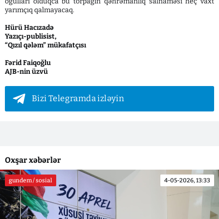
oğulları olduqca bu torpağın qəhrəmanlıq salnaməsi heç vaxt
yarımçıq qalmayacaq.
Hürü Hacızadə
Yazıçı-publisist,
“Qızıl qələm” mükafatçısı
Fərid Faiqoğlu
AJB-nin üzvü
Bizi Telegramda izləyin
Oxşar xəbərlər
gundem / sosial
4-05-2026, 13:33