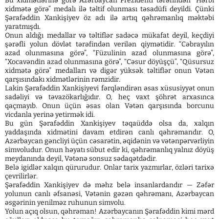
Bu xidmətlərinə görə Azərbaycan Prezidenti tərəfindən “Hərbi
xidmətə görə” medalı ilə təltif olunması təsadüfi deyildi. Çünki
Şərafəddin Xankişiyev öz adı ilə artıq qəhrəmanlıq məktəbi
yaratmışdı.
Onun aldığı medallar və təltiflər sadəcə mükafat deyil, keçdiyi
şərəfli yolun dövlət tərəfindən verilən qiymətidir. “Cəbrayılın
azad olunmasına görə”, “Füzulinin azad olunmasına görə”,
“Xocavəndin azad olunmasına görə”, “Cəsur döyüşçü”, “Qüsursuz
xidmətə görə” medalları və digər yüksək təltiflər onun Vətən
qarşısındakı xidmətlərinin rəmzidir.
Lakin Şərafəddin Xankişiyevi fərqləndirən əsas xüsusiyyət onun
sadəliyi və təvazökarlığıdır. O, heç vaxt şöhrət arxasınca
qaçmayıb. Onun üçün əsas olan Vətən qarşısında borcunu
vicdanla yerinə yetirmək idi.
Bu gün Şərafəddin Xankişiyev təqaüddə olsa da, xalqın
yaddaşında xidmətini davam etdirən canlı qəhrəmandır. O,
Azərbaycan gəncliyi üçün cəsarətin, əqidənin və vətənpərvərliyin
simvoludur. Onun həyatı sübut edir ki, qəhrəmanlıq yalnız döyüş
meydanında deyil, Vətənə sonsuz sədaqətdədir.
Belə igidlər xalqın qürurudur. Onlar tarix yazmırlar, özləri tarixə
çevrilirlər.
Şərafəddin Xankişiyev də məhz belə insanlardandır — Zəfər
yolunun canlı əfsanəsi, Vətənin gəzən qəhrəmanı, Azərbaycan
əsgərinin yenilməz ruhunun simvolu.
Yolun açıq olsun, qəhrəman! Azərbaycanın Şərafəddin kimi mərd