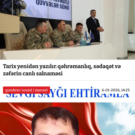
Tarix yenidən yazılır: qəhrəmanlıq, sədaqət və
zəfərin canlı salnaməsi
gundem / sosial / manset
6-01-2026, 14:25