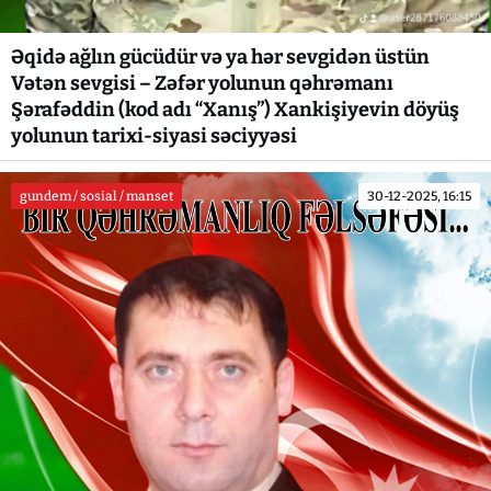
Əqidə ağlın gücüdür və ya hər sevgidən üstün
Vətən sevgisi – Zəfər yolunun qəhrəmanı
Şərafəddin (kod adı “Xanış”) Xankişiyevin döyüş
yolunun tarixi-siyasi səciyyəsi
gundem / sosial / manset
30-12-2025, 16:15