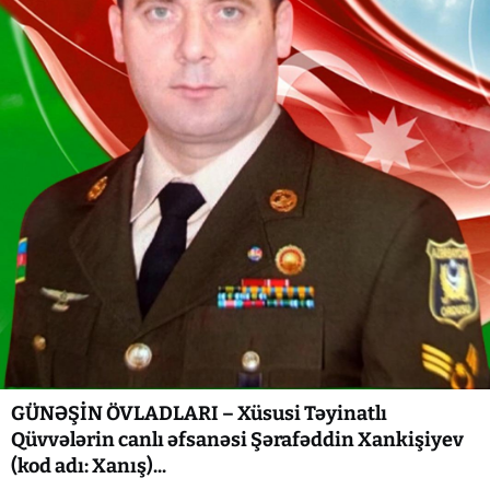
GÜNƏŞİN ÖVLADLARI – Xüsusi Təyinatlı
Qüvvələrin canlı əfsanəsi Şərafəddin Xankişiyev
(kod adı: Xanış)...