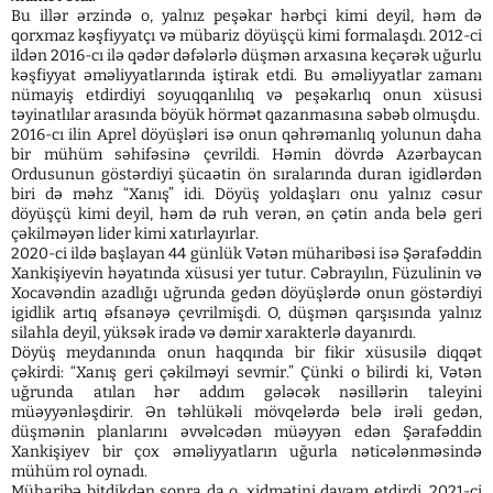
Bu illər ərzində o, yalnız peşəkar hərbçi kimi deyil, həm də
qorxmaz kəşfiyyatçı və mübariz döyüşçü kimi formalaşdı. 2012-ci
ildən 2016-cı ilə qədər dəfələrlə düşmən arxasına keçərək uğurlu
kəşfiyyat əməliyyatlarında iştirak etdi. Bu əməliyyatlar zamanı
nümayiş etdirdiyi soyuqqanlılıq və peşəkarlıq onun xüsusi
təyinatlılar arasında böyük hörmət qazanmasına səbəb olmuşdu.
2016-cı ilin Aprel döyüşləri isə onun qəhrəmanlıq yolunun daha
bir mühüm səhifəsinə çevrildi. Həmin dövrdə Azərbaycan
Ordusunun göstərdiyi şücaətin ön sıralarında duran igidlərdən
biri də məhz “Xanış” idi. Döyüş yoldaşları onu yalnız cəsur
döyüşçü kimi deyil, həm də ruh verən, ən çətin anda belə geri
çəkilməyən lider kimi xatırlayırlar.
2020-ci ildə başlayan 44 günlük Vətən müharibəsi isə Şərafəddin
Xankişiyevin həyatında xüsusi yer tutur. Cəbrayılın, Füzulinin və
Xocavəndin azadlığı uğrunda gedən döyüşlərdə onun göstərdiyi
igidlik artıq əfsanəyə çevrilmişdi. O, düşmən qarşısında yalnız
silahla deyil, yüksək iradə və dəmir xarakterlə dayanırdı.
Döyüş meydanında onun haqqında bir fikir xüsusilə diqqət
çəkirdi: “Xanış geri çəkilməyi sevmir.” Çünki o bilirdi ki, Vətən
uğrunda atılan hər addım gələcək nəsillərin taleyini
müəyyənləşdirir. Ən təhlükəli mövqelərdə belə irəli gedən,
düşmənin planlarını əvvəlcədən müəyyən edən Şərafəddin
Xankişiyev bir çox əməliyyatların uğurla nəticələnməsində
mühüm rol oynadı.
Müharibə bitdikdən sonra da o, xidmətini davam etdirdi. 2021-ci