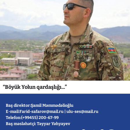
“Böyük Yolun qardaşlığı...”
Baş direktor:Şamil Məmmədəlioğlu
E-mail:
Farid-safarov@mail.ru
|
ulu-ses@mail.ru
Telefon:(+99455) 200-67-99
Baş məsləhətçi: Təyyar Yəhyayev