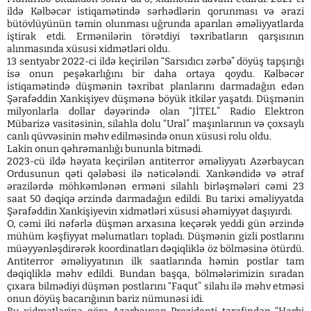
ildə Kəlbəcər istiqamətində sərhədlərin qorunması və ərazi
bütövlüyünün təmin olunması uğrunda aparılan əməliyyatlarda
iştirak etdi. Ermənilərin törətdiyi təxribatların qarşısının
alınmasında xüsusi xidmətləri oldu.
13 sentyabr 2022-ci ildə keçirilən “Sarsıdıcı zərbə” döyüş tapşırığı
isə onun peşəkarlığını bir daha ortaya qoydu. Kəlbəcər
istiqamətində düşmənin təxribat planlarını darmadağın edən
Şərafəddin Xankişiyev düşmənə böyük itkilər yaşatdı. Düşmənin
milyonlarla dollar dəyərində olan “JİTEL” Radio Elektron
Mübarizə vasitəsinin, silahla dolu “Ural” maşınlarının və çoxsaylı
canlı qüvvəsinin məhv edilməsində onun xüsusi rolu oldu.
Lakin onun qəhrəmanlığı bununla bitmədi.
2023-cü ildə həyata keçirilən antiterror əməliyyatı Azərbaycan
Ordusunun qəti qələbəsi ilə nəticələndi. Xankəndidə və ətraf
ərazilərdə möhkəmlənən erməni silahlı birləşmələri cəmi 23
saat 50 dəqiqə ərzində darmadağın edildi. Bu tarixi əməliyyatda
Şərafəddin Xankişiyevin xidmətləri xüsusi əhəmiyyət daşıyırdı.
O, cəmi iki nəfərlə düşmən arxasına keçərək yeddi gün ərzində
mühüm kəşfiyyat məlumatları topladı. Düşmənin gizli postlarını
müəyyənləşdirərək koordinatları dəqiqliklə öz bölməsinə ötürdü.
Antiterror əməliyyatının ilk saatlarında həmin postlar tam
dəqiqliklə məhv edildi. Bundan başqa, bölmələrimizin sıradan
çıxara bilmədiyi düşmən postlarını “Faqut” silahı ilə məhv etməsi
onun döyüş bacarığının bariz nümunəsi idi.