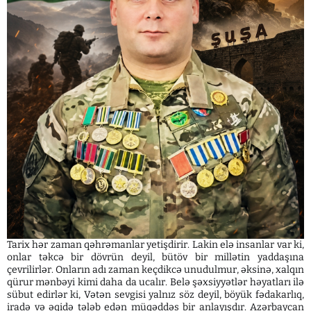
Tarix hər zaman qəhrəmanlar yetişdirir. Lakin elə insanlar var ki,
onlar təkcə bir dövrün deyil, bütöv bir millətin yaddaşına
çevrilirlər. Onların adı zaman keçdikcə unudulmur, əksinə, xalqın
qürur mənbəyi kimi daha da ucalır. Belə şəxsiyyətlər həyatları ilə
sübut edirlər ki, Vətən sevgisi yalnız söz deyil, böyük fədakarlıq,
iradə və əqidə tələb edən müqəddəs bir anlayışdır. Azərbaycan