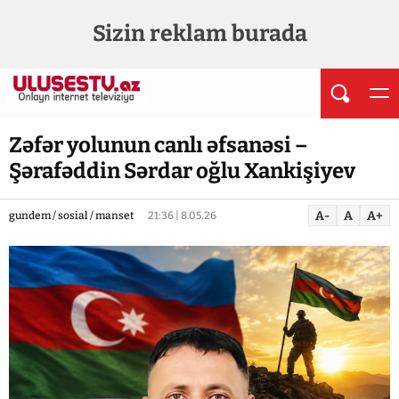
Sizin reklam burada
Zəfər yolunun canlı əfsanəsi –
Şərafəddin Sərdar oğlu Xankişiyev
A-
A
A+
gundem / sosial / manset
21:36 | 8.05.26