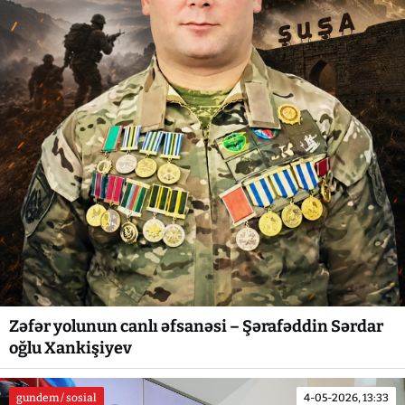
Zəfər yolunun canlı əfsanəsi – Şərafəddin Sərdar
oğlu Xankişiyev
gundem / sosial
4-05-2026, 13:33