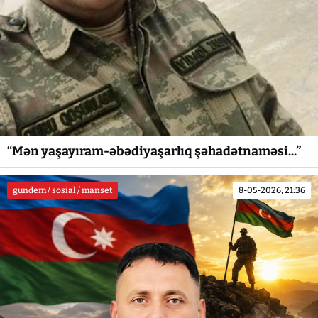
“Mən yaşayıram-əbədiyaşarlıq şəhadətnaməsi...”
gundem / sosial / manset
8-05-2026, 21:36