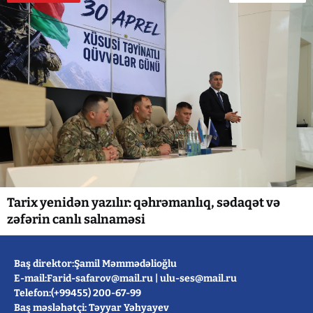
Tarix yenidən yazılır: qəhrəmanlıq, sədaqət və
zəfərin canlı salnaməsi
Baş direktor:Şamil Məmmədəlioğlu
E-mail:
Farid-safarov@mail.ru
|
ulu-ses@mail.ru
Telefon:(+99455) 200-67-99
Baş məsləhətçi: Təyyar Yəhyayev