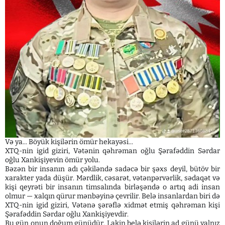
Və ya... Böyük kişilərin ömür hekayəsi...
XTQ-nin igid giziri, Vətənin qəhrəman oğlu Şərafəddin Sərdar
oğlu Xankişiyevin ömür yolu.
Bəzən bir insanın adı çəkiləndə sadəcə bir şəxs deyil, bütöv bir
xarakter yada düşür. Mərdlik, cəsarət, vətənpərvərlik, sədaqət və
kişi qeyrəti bir insanın timsalında birləşəndə o artıq adi insan
olmur — xalqın qürur mənbəyinə çevrilir. Belə insanlardan biri də
XTQ-nin igid giziri, Vətənə şərəflə xidmət etmiş qəhrəman kişi
Şərafəddin Sərdar oğlu Xankişiyevdir.
Bu gün onun doğum günüdür. Lakin belə kişilərin ad günü yalnız