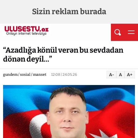
Sizin reklam burada
“Azadlığa könül verən bu sevdadan
dönən deyil...”
A-
A
A+
gundem / sosial / manset
12:08 | 24.05.26