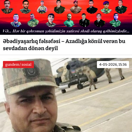
Əbədiyaşarlıq fəlsəfəsi – Azadlığa könül verən bu
sevdadan dönən deyil
gundem / sosial
4-05-2026, 15:36