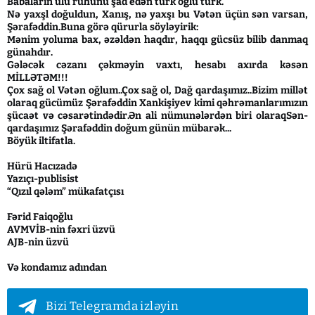
Babaların ulu ruhunu şad edən türk oğlu türk.
Nə yaxşl doğuldun, Xanış, nə yaxşı bu Vətən üçün sən varsan,
Şərafəddin.Buna görə qürurla söyləyirik:
Mənim yoluma bax, əzəldən haqdır, haqqı gücsüz bilib danmaq
günahdır.
Gələcək cəzanı çəkməyin vaxtı, hesabı axırda kəsən
MİLLƏTƏM!!!
Çox sağ ol Vətən oğlum..Çox sağ ol, Dağ qardaşımız..Bizim millət
olaraq gücümüz Şərafəddin Xankişiyev kimi qəhrəmanlarımızın
şücaət və cəsarətindədir.Ən ali nümunələrdən biri olaraqSən-
qardaşımız Şərafəddin doğum günün mübarək...
Böyük iltifatla.
Hürü Hacızadə
Yazıçı-publisist
“Qızıl qələm” mükafatçısı
Fərid Faiqoğlu
AVMVİB-nin fəxri üzvü
AJB-nin üzvü
Və kondamız adından
Bizi Telegramda izləyin