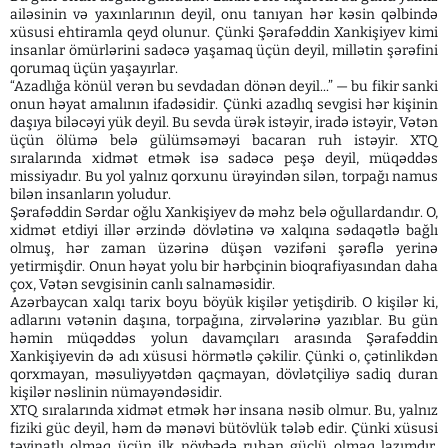
ailəsinin və yaxınlarının deyil, onu tanıyan hər kəsin qəlbində
xüsusi ehtiramla qeyd olunur. Çünki Şərafəddin Xankişiyev kimi
insanlar ömürlərini sadəcə yaşamaq üçün deyil, millətin şərəfini
qorumaq üçün yaşayırlar.
“Azadlığa könül verən bu sevdadan dönən deyil...” — bu fikir sanki
onun həyat amalının ifadəsidir. Çünki azadlıq sevgisi hər kişinin
daşıya biləcəyi yük deyil. Bu sevda ürək istəyir, iradə istəyir, Vətən
üçün ölümə belə gülümsəməyi bacaran ruh istəyir. XTQ
sıralarında xidmət etmək isə sadəcə peşə deyil, müqəddəs
missiyadır. Bu yol yalnız qorxunu ürəyindən silən, torpağı namus
bilən insanların yoludur.
Şərafəddin Sərdar oğlu Xankişiyev də məhz belə oğullardandır. O,
xidmət etdiyi illər ərzində dövlətinə və xalqına sədaqətlə bağlı
olmuş, hər zaman üzərinə düşən vəzifəni şərəflə yerinə
yetirmişdir. Onun həyat yolu bir hərbçinin bioqrafiyasından daha
çox, Vətən sevgisinin canlı salnaməsidir.
Azərbaycan xalqı tarix boyu böyük kişilər yetişdirib. O kişilər ki,
adlarını vətənin daşına, torpağına, zirvələrinə yazıblar. Bu gün
həmin müqəddəs yolun davamçıları arasında Şərafəddin
Xankişiyevin də adı xüsusi hörmətlə çəkilir. Çünki o, çətinlikdən
qorxmayan, məsuliyyətdən qaçmayan, dövlətçiliyə sadiq duran
kişilər nəslinin nümayəndəsidir.
XTQ sıralarında xidmət etmək hər insana nəsib olmur. Bu, yalnız
fiziki güc deyil, həm də mənəvi bütövlük tələb edir. Çünki xüsusi
təyinatlı olmaq üçün ilk növbədə ruhən güclü olmaq lazımdır.