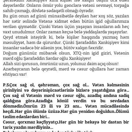
Şərafəddin Xankişiyev kimi kişilər isə xalqın başını uca edən
dəyərlərdir. Onların ömür yolu gənclərə vətəni sevməyi, torpağa
sahib çıxmağı, dövlətə sədaqətli olmağı öyrədir.
Bu gün onun ad günü münasibətilə deyilən hər xoş söz, yazılan
hər sətir əslində Vətənə xidmət edən bütün igid oğullarımıza
verilən qiymətdir. Çünki Vətən üçün yaşayan insanların adı heç
vaxt unudulmur. Onlar zaman keçsə belə yaddaşlarda yaşayırlar.
Qeyd etmək istəyirik ki, belə kişilər haqqında yazmaq həm
məsuliyyət, həm də qürurdur. Çünki Şərafəddin Xankişiyev kimi
insanlar sadəcə bir ailənin yox, bütöv xalqın fəxridir.
Doğum gününüz mübarək olsun, XTQ-nin igid giziri, Vətənin
mərd oğlu Şərafəddin Sərdar oğlu Xankişiyev!
Allah sizi qorusun, ömrünüz uzun, yolunuz daim açıq olsun!
Azərbaycanın belə qeyrətli, mərd və cəsur oğullara hər zaman
ehtiyacı var!
P.S.Çox sağ ol, qəhrəman, çox sağ ol... Vətən kəlməsinin
şirinliyini və dəyərinişücaətlərinlə bizlərə yaşatdığına görə...
Çox sağ ol Vətənin mərd və cəsur oğlu, azadlıq andına sadiq
qaldığına görə.Azadlığa könül verdin və bu sevdadan
dönmədin.Ömrün 23 ili və 23 anı... Vətən mücadiləsində
keçdi..Hər gün ölümlə üzüzə.Hər gün yenidən doğuldun..Ölümü
təslim edənlərdən biri…
Cəsur, qorxmaz kəçfiyyatçı.Hər gün bir hekayə bir dastan bir
tarix yazdın mərdliyinlə…