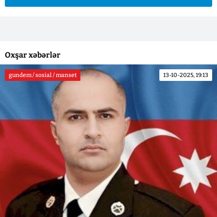
Oxşar xəbərlər
gundem / sosial / manset
13-10-2025, 19:13