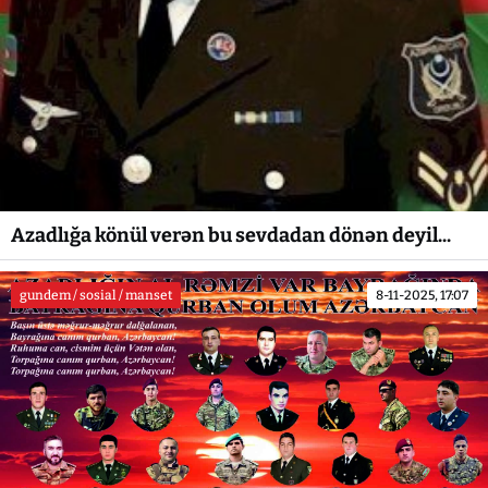
Azadlığa könül verən bu sevdadan dönən deyil...
gundem / sosial / manset
8-11-2025, 17:07