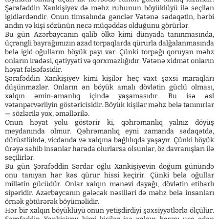
Şərafəddin Xankişiyev də məhz ruhunun böyüklüyü ilə seçilən
igidlərdəndir. Onun timsalında gənclər Vətənə sədaqətin, hərbi
andın və kişi sözünün necə müqəddəs olduğunu görürlər.
Bu gün Azərbaycanın qalib ölkə kimi dünyada tanınmasında,
üçrəngli bayrağımızın azad torpaqlarda qürurla dalğalanmasında
belə igid oğulların böyük payı var. Çünki torpağı qoruyan məhz
onların iradəsi, qətiyyəti və qorxmazlığıdır. Vətənə xidmət onların
həyat fəlsəfəsidir.
Şərafəddin Xankişiyev kimi kişilər heç vaxt şəxsi maraqları
düşünməzlər. Onların ən böyük amalı dövlətin güclü olması,
xalqın əmin-amanlıq içində yaşamasıdır. Bu isə əsl
vətənpərvərliyin göstəricisidir. Böyük kişilər məhz belə tanınırlar
— sözlərilə yox, əməllərilə.
Onun həyat yolu göstərir ki, qəhrəmanlıq yalnız döyüş
meydanında olmur. Qəhrəmanlıq eyni zamanda sədaqətdə,
dürüstlükdə, vicdanda və xalqına bağlılıqda yaşayır. Çünki böyük
ürəyə sahib insanlar harada olurlarsa olsunlar, öz davranışları ilə
seçilirlər.
Bu gün Şərafəddin Sərdar oğlu Xankişiyevin doğum günündə
onu tanıyan hər kəs qürur hissi keçirir. Çünki belə oğullar
millətin gücüdür. Onlar xalqın mənəvi dayağı, dövlətin etibarlı
sipəridir. Azərbaycanın gələcək nəsilləri də məhz belə insanları
örnək götürərək böyüməlidir.
Hər bir xalqın böyüklüyü onun yetişdirdiyi şəxsiyyətlərlə ölçülür.