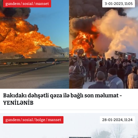
gundem / sosial / manset
3-01-2023, 11:05
Bakıdakı dəhşətli qəza ilə bağlı son məlumat -
YENİLƏNİB
gundem / sosial / bolge / manset
28-01-2024, 11:24