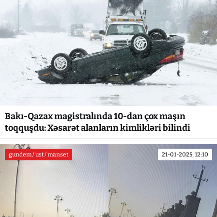
Bakı-Qazax magistralında 10-dan çox maşın
toqquşdu: Xəsarət alanların kimlikləri bilindi
gundem / ust / manset
21-01-2025, 12:10