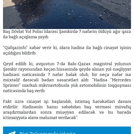
Baş Dövlət Yol Polisi İdarəsi Şəmkirdə 7 nəfərin öldüyü ağır qəza
ilə bağlı açıqlama yayıb.
“Qafqazinfo” xəbər verir ki, idarə hadisə ilə bağlı cinayət işinin
açıldığını bildirib.
Qeyd edilib ki, avqustun 7-də Bakı-Qazax magistral yolunun
Şəmkir rayonundan keçən hissəsində qeydə alınan yol-nəqliyyat
hadisəsi nəticəsində 7 nəfər həlak olub, bir neçə nəfər isə
müxtəlif dərəcəli bədən xəsarətləri alıb: “Hadisə “Mercedes
Sprinter” markalı mikroavtobusla yük avtomobilinin toqquşması
nəticəsində baş verib.
Fakt üzrə cinayət işi başlanılıb, istintaq hərəkətləri davam
etdirilir. Hadisənin hansı səbəbdən baş verməsi müvafiq
araşdırmalardan sonra müəyyən ediləcək və bu barədə
ictimaiyyətə əlavə məlumat veriləcək”.