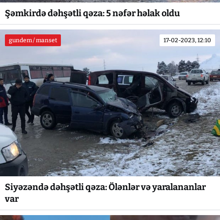
Şəmkirdə dəhşətli qəza: 5 nəfər həlak oldu
gundem / manset
17-02-2023, 12:10
Siyəzəndə dəhşətli qəza: Ölənlər və yaralananlar
var