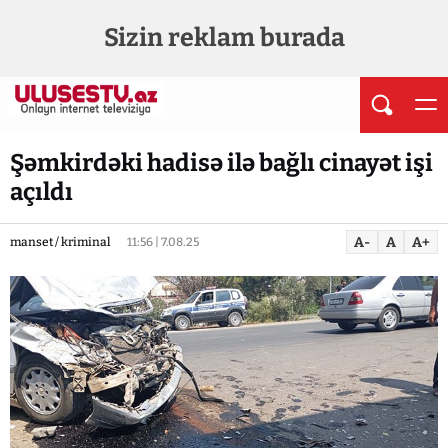
Sizin reklam burada
Şəmkirdəki hadisə ilə bağlı cinayət işi
açıldı
A-
A
A+
manset / kriminal
11:56 | 7.08.25