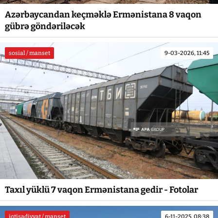
Azərbaycandan keçməklə Ermənistana 8 vaqon
gübrə göndəriləcək
sosial / manset
9-03-2026, 11:45
Taxıl yüklü 7 vaqon Ermənistana gedir - Fotolar
iqtisadiyyat / manset
6-11-2025, 08:38