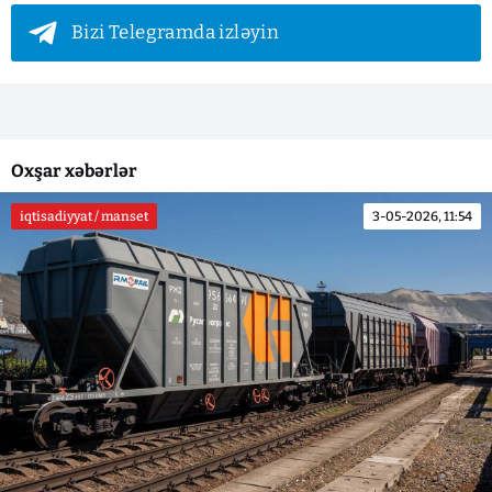
Bizi Telegramda izləyin
Oxşar xəbərlər
iqtisadiyyat / manset
3-05-2026, 11:54