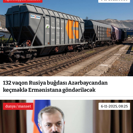
132 vaqon Rusiya buğdası Azərbaycandan
keçməklə Ermənistana göndəriləcək
dunya / manset
6-11-2025, 08:25