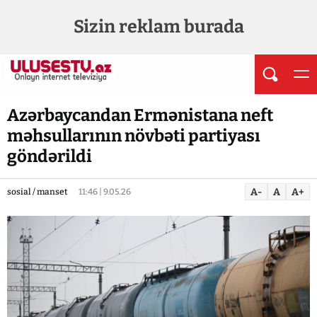
Sizin reklam burada
Azərbaycandan Ermənistana neft
məhsullarının növbəti partiyası
göndərildi
A-
A
A+
sosial / manset
11:46 | 9.05.26