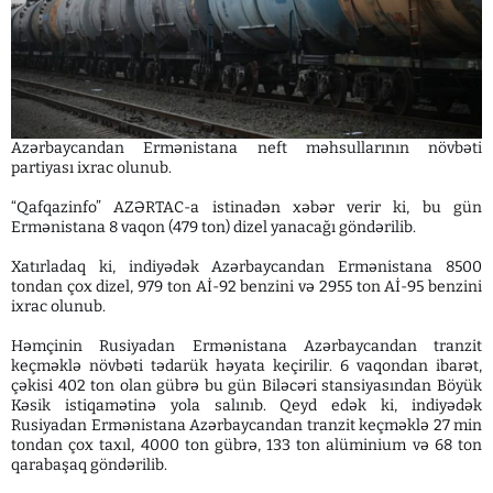
Azərbaycandan Ermənistana neft məhsullarının növbəti
partiyası ixrac olunub.
“Qafqazinfo” AZƏRTAC-a istinadən xəbər verir ki, bu gün
Ermənistana 8 vaqon (479 ton) dizel yanacağı göndərilib.
Xatırladaq ki, indiyədək Azərbaycandan Ermənistana 8500
tondan çox dizel, 979 ton Aİ-92 benzini və 2955 ton Aİ-95 benzini
ixrac olunub.
Həmçinin Rusiyadan Ermənistana Azərbaycandan tranzit
keçməklə növbəti tədarük həyata keçirilir. 6 vaqondan ibarət,
çəkisi 402 ton olan gübrə bu gün Biləcəri stansiyasından Böyük
Kəsik istiqamətinə yola salınıb. Qeyd edək ki, indiyədək
Rusiyadan Ermənistana Azərbaycandan tranzit keçməklə 27 min
tondan çox taxıl, 4000 ton gübrə, 133 ton alüminium və 68 ton
qarabaşaq göndərilib.