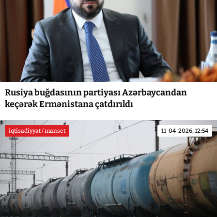
Rusiya buğdasının partiyası Azərbaycandan
keçərək Ermənistana çatdırıldı
iqtisadiyyat / manset
11-04-2026, 12:54