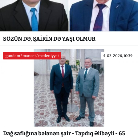
SÖZÜN DƏ, ŞAİRİN DƏ YAŞI OLMUR
gundem / manset / medeniyyet
4-03-2026, 10:39
Dağ saflığına bələnən şair - Tapdıq Əlibəyli - 65