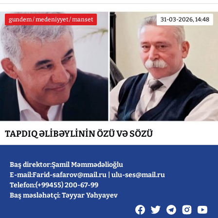
gundem / medeniyyet / manset
31-03-2026, 14:48
TAPDIQ ƏLİBƏYLİNİN ÖZÜ VƏ SÖZÜ
Baş direktor:Şamil Məmmədəlioğlu
E-mail:
Farid-safarov@mail.ru
|
ulu-ses@mail.ru
Telefon:(+99455) 200-67-99
Baş məsləhətçi: Təyyar Yəhyayev