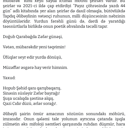
mübarək” kimi xeyli sayda ictimai motivli şeirləri vardır. Bu
şeirlər və 2021-ci ildə çap etdirdiyi “Payız çöhrəsində yazdı 44
gün” adlı kitabında yer alan şeirlər də daxil olmaqla, bütövlükdə
Tapdıq Əlibəylinin vətənçi ruhunun, milli düşüncəsinin nəbzinin
döyüntüləridir. Yurdun fərəhli günü də, dərdi də yaratdığı
təəssürtlarla birlikdə onun poetik əhvalında təcəlli tapır.
Doğub Qarabağda Zəfər günəşi,
Vətən, mübarəkdir yeni təqvimin!
Üfüqlər seyr edir yurda dönüşü,
Müzəffər əsgərə hay verir himnim.
Yaxud:
Hopub Şəhid qanı qarışbaqarış,
Sinəsin süsləyir Zəfər bayrağı!
Şuşa ucalıqda şəstinə alqış,
Qazi Cıdır düzü, ərlər sorağı!.
Əlibəyli şairin ömür amacının sözünün sonundakı möhürü,
imzasıdır. Onun qələmi tale yolunun ayrıcına çatanda işıqla
zülmətin əks mifoloji səmtləri qarşısında ruhdan düşmür, hara