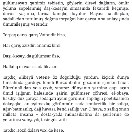
gülümsəyən qənirsiz təbiətin, göylərin dirəyi dağların, ömür
yoluna səpələnmiş daş-kəsəyin simasında fəxarətli keçmişə,
dürüst yaşama, tarixə tanıqlıq duyulur. Ma­yası halallıqdan,
sadəlikdən tutulmuş doğma torpağın hər qarışı Ana anlayışında
ümumiləşmiş Vətəndir:
Torpaq qarış-qarış Vətəndir bizə,
Hər qarış əzizdir, anamız kimi.
Daşı-kəsəyi də gülümsər üzə,
Hallalıq mayası, sadəlik əzmi.
Tapdıq Əlibəyli Vətənə öz doğulduğu yurdun, kiçicik dünya
timsalında gördüyü kəndi Bürzünbülün gözünün içindən baxır.
Bürzünbüldən yola çıxıb, sınırsız dünyanın şərhinə qapı açan
ümid işığının haləsində şairin gülümsər çöhrəsi, el-obaya,
kəsdiyi duz çörəyə sədaqəti aydın görünür. Tapdığın poetikasında
dolaşıqlıq, anlaşılmazlıq görünmür, sadə konkretlik, bir səliqə,
ağır-batmanlıq, dağ havası, kənd saflığı var. O hava, o saflıq onun
millətə, insana – dosta-yada münasibətinə də, şeirlərinə də
yetərincə yanşayıb, təsir göstərib.
Tapdıq, sözü dolayı yox, de kəsə: