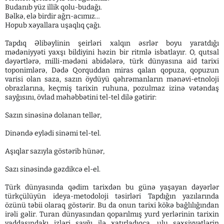
Budanıb yüz illik qolu-budağı.
Bəlkə, elə birdir ağrı-acımız…
Hopub xəyallara uşaqlıq çağı.
Tapdıq Əlibəylinin şeirləri xalqın əsrlər boyu yaratdığı
mədəniyyəti yaxşı bildiyini həzin bir ritmlə isbatlayır. O, qutsal
dəyərtlərə, milli-mədəni abidələrə, türk dünyasına aid tarixi
toponimlərə, Dədə Qorquddan miras qalan qopuza, qopuzun
varisi olan saza, sazın öydüyü qəhrəmanların mənəvi-etnoloji
obrazlarına, keçmiş tarixin ruhuna, pozulmaz izinə vətəndaş
sayğısını, övlad məhəbbətini tel-tel dilə gətirir:
Sazın sinəsinə dolanan tellər,
Dinəndə eylədi sinəmi tel-tel.
Aşıqlar sazıyla göstərib hünər,
Sazı sinəsində gəzdikcə el-el.
Türk dünyasında qədim tarixdən bu günə yaşayan dəyərlər
türkçülüyün ideya-metodoloji təsirləri Tapdığın yazılarında
özünü təbii olaraq göstərir. Bu da onun tarixi kökə bağlılığından
irəli gəlir. Turan dünyasından qoparılmış yurd yerlərinin tarixin
yaddaşındakı izləri sayğı ilə xatırladıqca, ulu şəxsiyyətlərin