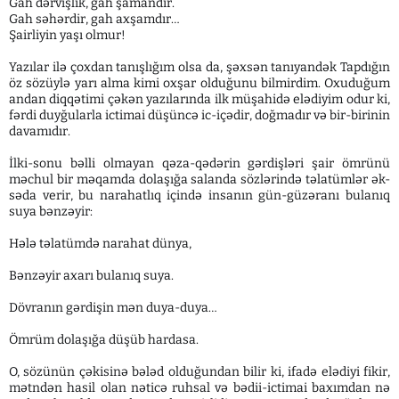
Gah dərvişlik, gah şamandır.
Gah səhərdir, gah axşamdır…
Şairliyin yaşı olmur!
Yazılar ilə çoxdan tanışlığım olsa da, şəxsən ta­nıyandək Tapdığın
öz sözüylə yarı alma kimi oxşar ol­duğunu bilmirdim. Oxuduğum
andan diq­qə­ti­mi çəkən yazılarında ilk müşahidə elədiyim odur ki,
fər­di duyğularla ictimai düşüncə ic-içədir, doğmadır və bir-birinin
davamıdır.
İlki-sonu bəlli olmayan qəza-qədərin gərdişləri şair ömrünü
məchul bir məqamda dolaşığa salanda sözlərində təlatümlər ək-
səda verir, bu narahatlıq içində insanın gün-güzəranı bulanıq
suya bənzəyir:
Hələ təlatümdə narahat dünya,
Bənzəyir axarı bulanıq suya.
Dövranın gərdişin mən duya-duya…
Ömrüm dolaşığa düşüb hardasa.
O, sözünün çəkisinə bələd olduğundan bilir ki, ifadə elədiyi fikir,
mətndən hasil olan nəticə ruhsal və bədii-ictimai baxımdan nə