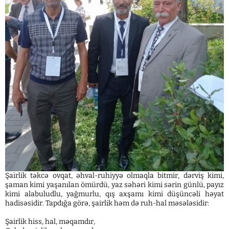
Şairlik təkcə ovqat, əhval-ruhiyyə olmaqla bitmir, dərviş kimi,
şaman kimi yaşanılan ömürdü, yaz səhəri kimi sərin günlü, payız
kimi alabuludlu, yağmurlu, qış axşamı kimi düşüncəli həyat
hadisəsidir. Tapdığa görə, şairlik həm də ruh-hal məsələsidir:
Şairlik hiss, hal, məqamdır,