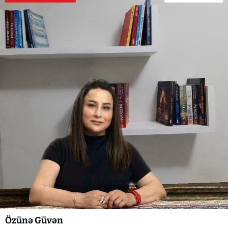
Özünə Güvən