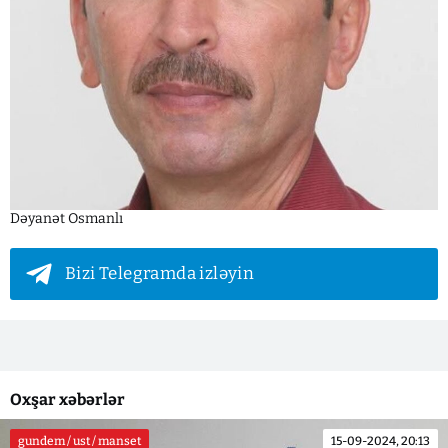
Dəyanət Osmanlı
Bizi Telegramda izləyin
Oxşar xəbərlər
gundem / ust / manset
15-09-2024, 20:13