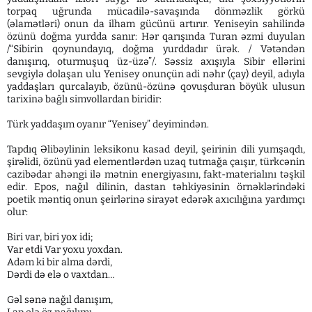
torpaq uğrunda mücadilə-savaşında dönməzlik görkü
(əlamətləri) onun da ilham gücünü artırır. Yeniseyin sahilində
özünü doğma yurdda sanır: Hər qarışında Turan əzmi duyulan
/“Sibirin qoynundayıq, doğma yurddadır ürək. / Vətəndən
danışırıq, oturmuşuq üz-üzə”/. Səssiz axışıyla Sibir ellərini
sevgiylə dolaşan ulu Yenisey onunçün adi nəhr (çay) deyil, adıyla
yaddaşları qurcalayıb, özünü-özünə qovuşduran böyük ulusun
tarixinə bağlı simvollardan biridir:
Türk yaddaşım oyanır “Yenisey” deyimindən.
Tapdıq Əlibəylinin leksikonu kasad deyil, şeirinin dili yumşaqdı,
şirəlidi, özünü yad elementlərdən uzaq tutmağa çaışır, türkcənin
cazibədar ahəngi ilə mətnin energiyasını, fakt-materialını təşkil
edir. Epos, nağıl dilinin, dastan təhkiyəsinin örnəklərindəki
poetik məntiq onun şeirlərinə sirayət edərək axıcılığına yardımçı
olur:
Biri var, biri yox idi;
Var etdi Var yoxu yoxdan.
Adəm ki bir alma dərdi,
Dərdi də elə o vaxtdan…
Gəl sənə nağıl danışım,