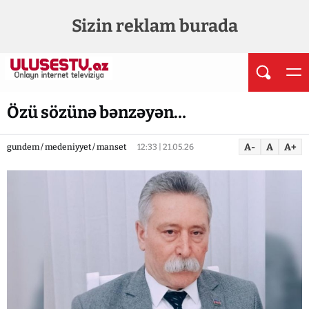
Sizin reklam burada
Özü sözünə bənzəyən…
A-
A
A+
gundem / medeniyyet / manset
12:33 | 21.05.26