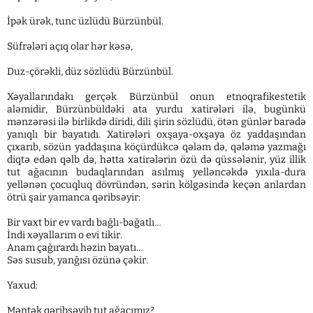
İpək ürək, tunc üzlüdü Bürzünbül.
Süfrələri açıq olar hər kəsə,
Duz-çörəkli, düz sözlüdü Bürzünbül.
Xəyallarındakı gerçək Bürzünbül onun etnoqrafikestetik
aləmidir, Bürzünbüldəki ata yurdu xatirələri ilə, bugünkü
mənzərəsi ilə birlikdə diridi, dili şirin sözlüdü, ötən günlər barədə
yanıqlı bir bayatıdı. Xatirələri oxşaya-oxşaya öz yaddaşından
çıxarıb, sözün yaddaşına köçürdükcə qələm də, qələmə yazmağı
diqtə edən qəlb də, hətta xatirələrin özü də qüssələnir, yüz illik
tut ağacının budaqlarından asılmış yelləncəkdə yıxıla-dura
yellənən çocuqluq dövründən, sərin kölgəsində keçən anlardan
ötrü şair yamanca qəribsəyir:
Bir vaxt bir ev vardı bağlı-bağatlı…
İndi xəyallarım o evi tikir.
Anam çağırardı həzin bayatı…
Səs susub, yanğısı özünə çəkir.
Yaxud:
Məntək qəribsəyib tut ağacımız?