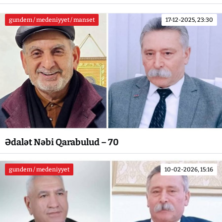
gundem / medeniyyet / manset
17-12-2025, 23:30
Ədalət Nəbi Qarabulud – 70
gundem / medeniyyet
10-02-2026, 15:16