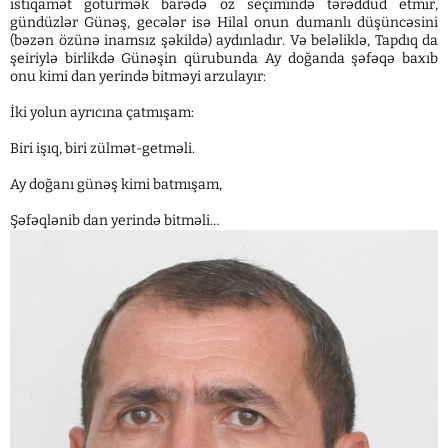
istiqamət götürmək barədə öz seçimində tərəddüd etmir,
gündüzlər Günəş, gecələr isə Hi­lal onun dumanlı düşün­cəsini
(bəzən özünə inamsız şəkildə) aydınladır. Və beləliklə, Tapdıq da
şeiriylə birlikdə Günəşin qüru­bun­da Ay do­ğan­da şəfəqə baxıb
onu kimi dan ye­rində bit­məyi arzulayır:
İki yolun ayrıcına çatmışam:
Biri işıq, biri zülmət-getməli.
Ay doğanı günəş kimi batmışam,
Şəfəqlənib dan yerində bitməli…