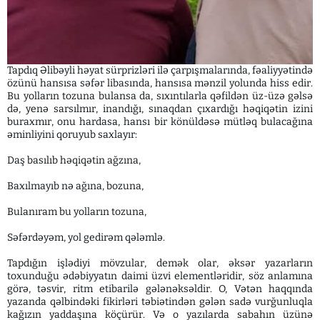
Tapdıq Əlibəyli həyat sürprizləri ilə çarpışmalarında, fəaliyyətində
özünü hansısa səfər libasında, hansısa mənzil yolunda hiss edir.
Bu yolların tozuna bulansa da, sıxıntılarla qəfildən üz-üzə gəlsə
də, yenə sarsılmır, inandığı, sınaqdan çıxardığı həqiqətin izini
buraxmır, onu hardasa, hansı bir könüldəsə mütləq bulacağına
əminliyini qoruyub saxlayır:
Daş basılıb həqiqətin ağzına,
Baxılmayıb nə ağına, bozuna,
Bulanıram bu yolların tozuna,
Səfərdəyəm, yol gedirəm qələmlə.
Tapdığın işlədiyi mövzular, demək olar, əksər yazarların
toxunduğu ədəbiyyatın daimi üzvi elementləridir, söz anlamına
görə, təsvir, ritm etibarilə gələnəksəldir. O, Vətən haqqında
yazanda qəlbindəki fikirləri təbiətindən gələn sadə vurğunluqla
kağızın yaddaşına köçürür. Və o yazılarda sabahın üzünə