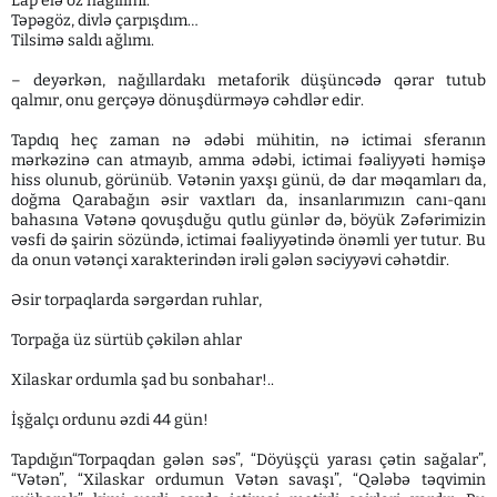
Lap elə öz nağılımı.
Təpəgöz, divlə çarpışdım…
Tilsimə saldı ağlımı.
– deyərkən, nağıllardakı metaforik düşüncədə qərar tutub
qalmır, onu gerçəyə dönuşdürməyə cəhdlər edir.
Tapdıq heç zaman nə ədəbi mühitin, nə ictimai sferanın
mərkəzinə can atmayıb, amma ədəbi, ictimai fəaliyyəti həmişə
hiss olunub, görünüb. Vətənin yaxşı günü, də dar məqamları da,
doğma Qarabağın əsir vaxtları da, insanlarımızın canı-qanı
bahasına Vətənə qovuşduğu qutlu günlər də, böyük Zəfərimizin
vəsfi də şairin sözündə, ictimai fəaliyyətində önəmli yer tutur. Bu
da onun vətənçi xarakterindən irəli gələn səciyyəvi cəhətdir.
Əsir torpaqlarda sərgərdan ruhlar,
Torpağa üz sürtüb çəkilən ahlar
Xilaskar ordumla şad bu sonbahar!..
İşğalçı ordunu əzdi 44 gün!
Tapdığın“Torpaqdan gələn səs”, “Döyüşçü yarası çətin sağalar”,
“Vətən”, “Xilaskar ordumun Vətən savaşı”, “Qələbə təqvimin