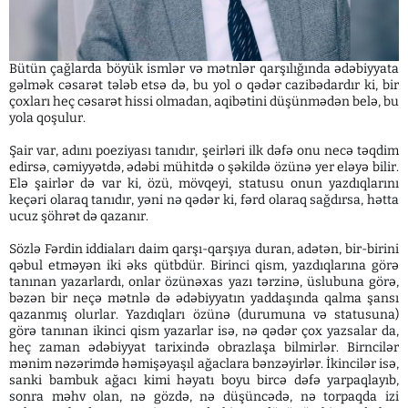
Bütün çağlarda böyük ismlər və mətnlər qarşılığında ədəbiyyata
gəlmək cəsarət tələb etsə də, bu yol o qədər cazibədardır ki, bir
çoxları heç cəsarət hissi olmadan, aqibətini düşünmədən belə, bu
yola qoşulur.
Şair var, adını poeziyası tanıdır, şeirləri ilk dəfə onu necə təqdim
edirsə, cəmiyyətdə, ədəbi mühitdə o şəkildə özünə yer eləyə bilir.
Elə şairlər də var ki, özü, mövqeyi, statusu onun yazdıqlarını
keçəri olaraq tanıdır, yəni nə qədər ki, fərd olaraq sağdırsa, hətta
ucuz şöhrət də qazanır.
Sözlə Fərdin iddiaları daim qarşı-qarşıya duran, adətən, bir-birini
qəbul etməyən iki əks qütbdür. Birinci qism, yazdıqlarına görə
tanınan yazarlardı, onlar özünəxas yazı tərzinə, üslubuna görə,
bəzən bir neçə mətnlə də ədəbiyyatın yaddaşında qalma şansı
qazanmış olurlar. Yazdıqları özünə (durumuna və statusuna)
görə tanınan ikinci qism yazarlar isə, nə qədər çox yazsalar da,
heç zaman ədəbiyyat tarixində obrazlaşa bilmirlər. Birncilər
mənim nəzərimdə həmişəyaşıl ağaclara bənzəyirlər. İkincilər isə,
sanki bambuk ağacı kimi həyatı boyu bircə dəfə yarpaqlayıb,
sonra məhv olan, nə gözdə, nə düşüncədə, nə torpaqda izi