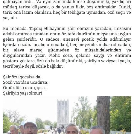
qalmayanlardı… Və eyni zamanda kimsə düşünür ki, yazdıqları
mütləq tarixə düşəcək, o da yanlış fikir, boş ehtimaldır. Çünki,
tarix ona lazım olanlarıı, heç bir təbliğata uymadan, özü seçir və
yaşadır.
Bu mənada, Tapdıq Əlibəylinin şair obrazını yaradan, imzasını
ədəbi ortamda tanıdan onun öz təfəkkürünün miqyasına uyğun
gələn şeirləridir. O sadəcə, ənənəvi poetik yolda addımlayır
(şeirdən özünə ucalıq ummadan), heç bir yenilik iddiası olmadan,
bir əlavə maraq güdmədən öz müşahidələrindən və
duyğularından yazır. Məhz sözə, qələmə sayğı və ehtiram
göstərə-göstərə, özü də belə düşünür ki, şairliyin səviyyəsi yaşla,
təcrübəylə deyil, sözlə bağlıdır:
Şair özü qocalsa da,
Sözü vaxtdan ucadırsa,
Ömürdüsə uzun, qısa…
Şairliyin yaşı olmur!