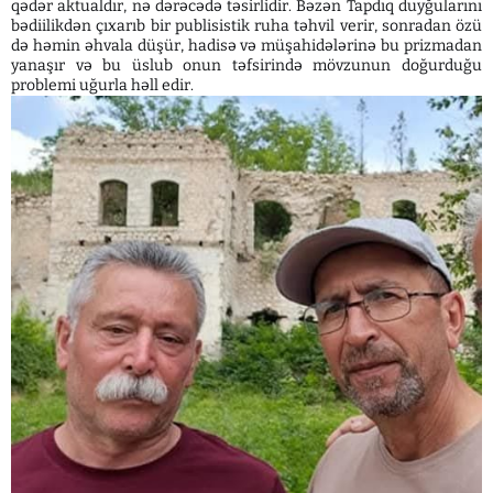
qədər aktualdır, nə dərəcədə təsirlidir. Bəzən Tapdıq duyğularını
bədiilikdən çıxarıb bir publisistik ruha təhvil verir, sonradan özü
də həmin əhvala düşür, hadisə və müşahidələrinə bu prizmadan
yanaşır və bu üslub onun təfsirində mövzunun doğurduğu
problemi uğurla həll edir.