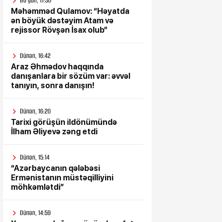
Bu gün, 11:30
Məhəmməd Qulamov: “Həyatda
ən böyük dəstəyim Atam və
rejissor Rövşən İsax olub”
Dünən, 16:42
Araz Əhmədov haqqında
danışanlara bir sözüm var: əvvəl
tanıyın, sonra danışın!
Dünən, 16:20
Tarixi görüşün ildönümündə
İlham Əliyevə zəng etdi
Dünən, 15:14
“Azərbaycanın qələbəsi
Ermənistanın müstəqilliyini
möhkəmlətdi”
Dünən, 14:59