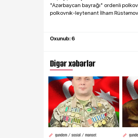
"Azərbaycan bayrağı" ordenli polko
polkovnik-leytenant İlham Rüstəmo
Oxunub: 6
Digər xəbərlər
gundem / sosial / manset
gunde