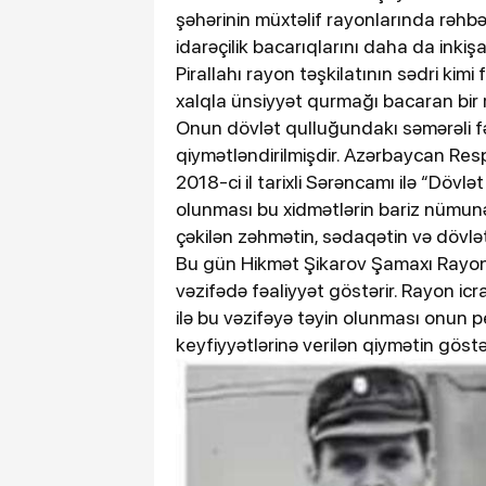
şəhərinin müxtəlif rayonlarında rəhb
idarəçilik bacarıqlarını daha da inkiş
Pirallahı rayon təşkilatının sədri kimi
xalqla ünsiyyət qurmağı bacaran bir
Onun dövlət qulluğundakı səmərəli fə
qiymətləndirilmişdir. Azərbaycan Resp
2018-ci il tarixli Sərəncamı ilə “Dövl
olunması bu xidmətlərin bariz nümunəs
çəkilən zəhmətin, sədaqətin və dövlətə
Bu gün Hikmət Şikarov Şamaxı Rayon İ
vəzifədə fəaliyyət göstərir. Rayon i
ilə bu vəzifəyə təyin olunması onun pe
keyfiyyətlərinə verilən qiymətin göstər