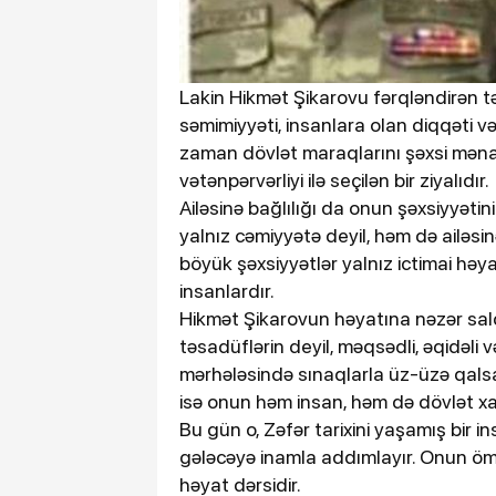
Lakin Hikmət Şikarovu fərqləndirən tək
səmimiyyəti, insanlara olan diqqəti v
zaman dövlət maraqlarını şəxsi məna
vətənpərvərliyi ilə seçilən bir ziyalıdır.
Ailəsinə bağlılığı da onun şəxsiyyətin
yalnız cəmiyyətə deyil, həm də ailəsin
böyük şəxsiyyətlər yalnız ictimai həya
insanlardır.
Hikmət Şikarovun həyatına nəzər sal
təsadüflərin deyil, məqsədli, əqidəli və
mərhələsində sınaqlarla üz-üzə qalsa
isə onun həm insan, həm də dövlət xad
Bu gün o, Zəfər tarixini yaşamış bir i
gələcəyə inamla addımlayır. Onun ömür
həyat dərsidir.