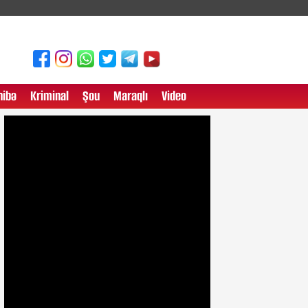
ibə
Kriminal
Şou
Maraqlı
Video