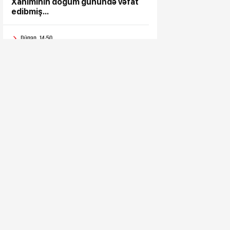
Xanımının doğum günündə vəfat
edibmiş...
Dünən, 14:50
“Prezident İlham Əliyev
müharibəni qazandı, həm də
sülhü qazandı!”
Dünən, 14:40
FHN silsilə tədbirlər keçirdi
Dünən, 14:33
“Azərbaycanın təklif etdiyi
prinsiplər Qafqazın inkişafına
yeni imkanlar yaradır”
Dünən, 14:20
Əziz Ağakişi balam, ad günün
mübarək!