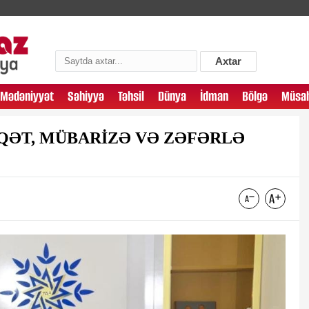
Axtar
Mədəniyyət
Səhiyyə
Təhsil
Dünya
İdman
Bölgə
Müsah
AQƏT, MÜBARİZƏ VƏ ZƏFƏRLƏ