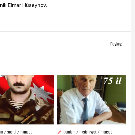
vnik Elmar Hüseynov,
v
Paylaş:
m / sosial / manset
gundem / medeniyyet / manset