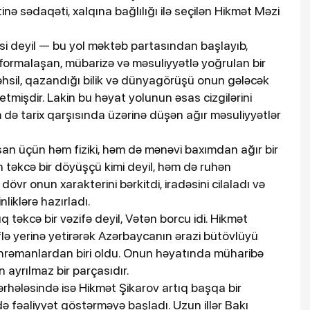
inə sədaqəti, xalqına bağlılığı ilə seçilən Hikmət Məzi
si deyil — bu yol məktəb partasından başlayıb,
formalaşan, mübarizə və məsuliyyətlə yoğrulan bir
 təhsil, qazandığı bilik və dünyagörüşü onun gələcək
tmişdir. Lakin bu həyat yolunun əsas cizgilərini
 də tarix qarşısında üzərinə düşən ağır məsuliyyətlər
an üçün həm fiziki, həm də mənəvi baxımdan ağır bir
n təkcə bir döyüşçü kimi deyil, həm də ruhən
dövr onun xarakterini bərkitdi, iradəsini cilaladı və
liklərə hazırladı.
təkcə bir vəzifə deyil, Vətən borcu idi. Hikmət
ə yerinə yetirərək Azərbaycanın ərazi bütövlüyü
hrəmanlardan biri oldu. Onun həyatında müharibə
n ayrılmaz bir parçasıdır.
hələsində isə Hikmət Şikarov artıq başqa bir
ə fəaliyyət göstərməyə başladı. Uzun illər Bakı