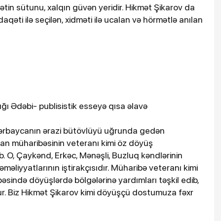
ətin sütunu, xalqın güvən yeridir. Hikmət Şikarov da
qəti ilə seçilən, xidməti ilə ucalan və hörmətlə anılan
ığı Ədəbi- publisistik esseyə qısa əlavə
zərbaycanın ərazi bütövlüyü uğrunda gedən
stan müharibəsinin veteranı kimi öz döyüş
. O, Çaykənd, Erkəc, Mənəşli, Buzluq kəndlərinin
liyyatlarının iştirakçısıdır. Müharibə veteranı kimi
əsində döyüşlərdə bölgələrinə yardımları təşkil edib,
olur. Biz Hikmət Şikarov kimi döyüşçü dostumuza fəxr