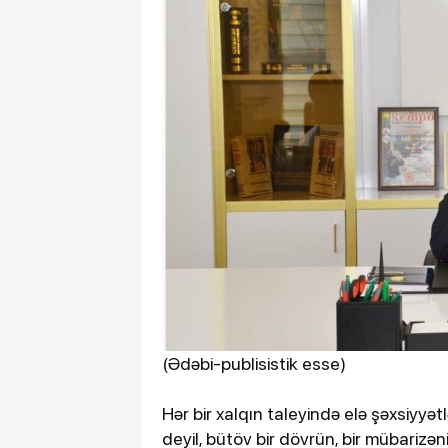
(Ədəbi-publisistik esse)
Hər bir xalqın taleyində elə şəxsiyyətl
deyil, bütöv bir dövrün, bir mübarizəni