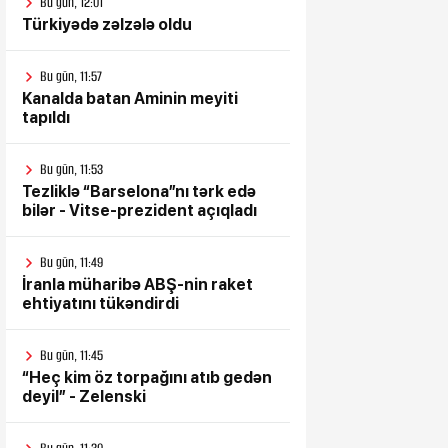
Bu gün, 12:01
Türkiyədə zəlzələ oldu
Bu gün, 11:57
Kanalda batan Aminin meyiti
tapıldı
Bu gün, 11:53
Tezliklə “Barselona”nı tərk edə
bilər - Vitse-prezident açıqladı
Bu gün, 11:49
İranla müharibə ABŞ-nin raket
ehtiyatını tükəndirdi
Bu gün, 11:45
“Heç kim öz torpağını atıb gedən
deyil” - Zelenski