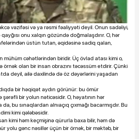
cə vəzifəsi və ya rəsmi fəaliyyəti deyil. Onun sadəliyi,
ə qayğısı onu xalqın gözündə doğmalaşdırır. O, hər
felərindən üstün tutan, əqidəsinə sadiq qalan,
in mühüm cəhətlərindən biridir. Üç övlad atası kimi o,
ə örnək olan bir insan obrazını təcəssüm etdirir. Çünki
tda deyil, ailə daxilində də öz dəyərlərini yaşadan
dıqda bir həqiqət aydın görünür: bu ömür
 şərəfli bir yolun nəticəsidir. O, həyatının hər
 da, bu sınaqlardan alnıaçıq çıxmağı bacarmışdır. Bu
imi kimi qələbəsidir.
nsan kimi həm keçmişinə qürurla baxa bilir, həm də
 yolu gənc nəsillər üçün bir örnək, bir məktəb, bir