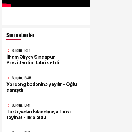
ULUSƏS TV
Son xəbərlər
Bu gün, 13:51
İlham Əliyev Sinqapur
Prezidentini təbrik etdi
Bu gün, 13:45
Xərçəng bədəninə yayılır - Oğlu
danışdı
Bu gün, 13:41
Türkiyədən İslandiyaya tarixi
təyinat - İlk o oldu