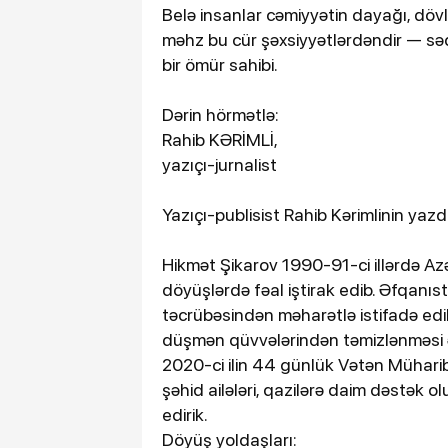
Belə insanlar cəmiyyətin dayağı, dövl
məhz bu cür şəxsiyyətlərdəndir — səda
bir ömür sahibi.
Dərin hörmətlə:
Rahib KƏRİMLİ,
yazıçı-jurnalist
Yazıçı-publisist Rahib Kərimlinin yazd
Hikmət Şikarov 1990-91-ci illərdə A
döyüşlərdə fəal iştirak edib. Əfqanı
təcrübəsindən məharətlə istifadə edib
düşmən qüvvələrindən təmizlənməsi əmə
2020-ci ilin 44 günlük Vətən Müharib
şəhid ailələri, qazilərə daim dəstək 
edirik.
Döyüş yoldaşları: