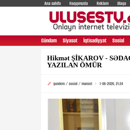
Ana səhifə
Haqqımızda
Reklam
Əlaqə
Gündəm
Siyasət
İqtisadiyyat
Sosial
Hikmət ŞİKAROV - SƏD
YAZILAN ÖMÜR
gundem / sosial / manset
1-06-2026, 21:24