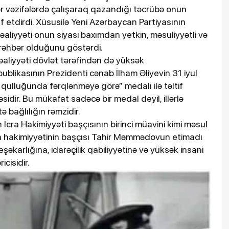
ər vəzifələrdə çalışaraq qazandığı təcrübə onun
af etdirdi. Xüsusilə Yeni Azərbaycan Partiyasının
 fəaliyyəti onun siyasi baxımdan yetkin, məsuliyyətli və
 rəhbər olduğunu göstərdi.
aliyyəti dövlət tərəfindən də yüksək
ublikasının Prezidenti cənab İlham Əliyevin 31 iyul
ət qulluğunda fərqlənməyə görə” medalı ilə təltif
idir. Bu mükafat sadəcə bir medal deyil, illərlə
 bağlılığın rəmzidir.
cra Hakimiyyəti başçısının birinci müavini kimi məsul
cra hakimiyyətinin başçısı Tahir Məmmədovun etimadı
şəkarlığına, idarəçilik qabiliyyətinə və yüksək insani
icisidir.