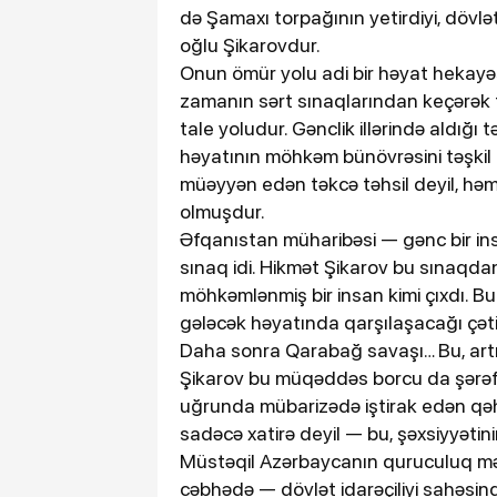
də Şamaxı torpağının yetirdiyi, dövlət
oğlu Şikarovdur.
Onun ömür yolu adi bir həyat hekayə
zamanın sərt sınaqlarından keçərək 
tale yoludur. Gənclik illərində aldığı
həyatının möhkəm bünövrəsini təşkil e
müəyyən edən təkcə təhsil deyil, həm
olmuşdur.
Əfqanıstan müharibəsi — gənc bir ins
sınaq idi. Hikmət Şikarov bu sınaqda
möhkəmlənmiş bir insan kimi çıxdı. Bu 
gələcək həyatında qarşılaşacağı çətin
Daha sonra Qarabağ savaşı… Bu, artıq 
Şikarov bu müqəddəs borcu da şərəfl
uğrunda mübarizədə iştirak edən qə
sadəcə xatirə deyil — bu, şəxsiyyətini
Müstəqil Azərbaycanın quruculuq mər
cəbhədə — dövlət idarəçiliyi sahəsind