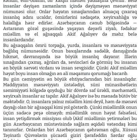
kəndin, elin-obanın, bir xalqın mənəvi yaddaşına çevrilir. Belə
insanlar dəyişən zamanların içində dəyişməyən mənəviyyat
nümunəsi olur. Onlar həyatın sınaqlarından alnıaçıq çıxaraq
insanlıq adını ucaldır, ömürlərini sədaqətə, xeyirxahlığa və
halallığa həsr edirlər. Azərbaycanın cənub bölgəsində —
Astaranın gözəl guşəsində yaşayan dəyərli ziyalı, fədakar
müəllim və el ağsaqqalı Akif Ağalıyev də məhz belə
insanlardandır.
Bu ağsaqqalın ömrü torpağa, yurda, insanlara və mənəviyyata
bağlılıq nümunəsidir. Onun baxışlarında sadəlik, danışığında
hikmət, davranışında isə böyük insanlıq dayanır. İllərin
sınağından çıxmış, ağrıları da, sevincləri də görmüş bu insanın
ən böyük sərvəti vicdanı və insan sevgisidir. Çünki Akif müəllim
həyat boyu insan olmağın ən ali məqamını qorumağı bacarıb.
Bu gün cəmiyyətin ən böyük ehtiyaclarından biri insanlıqdır.
Maddiyyatın mənəviyyatı üstələdiyi, süni münasibətlərin
səmimiyyəti kölgədə qoyduğu bir dövrdə saf ürəkli, mərhəmətli,
xeyirxah insanlar az tapılır. Akif Ağalıyev isə bu mənada bütöv bir
məktəbdir. O, insanlara yalnız müəllim kimi deyil, həm də mənəvi
dayağı olan bir ağsaqqal kimi yol göstərib. Çünki müəllimlik onun
üçün sadəcə peşə olmayıb; müəllimlik onun həyat fəlsəfəsi,
insan yetişdirmək missiyası olub (Akif müəllimin yetirmələri bu
gün Azərbaycanın müstəvisində sağlam əqidəli vətəndaş kimi
tanınırlar. Onlardan biri Azərbaycanın qəhrəman oğlu, Xüsusi
Təyinatlı Qüvvələrin şücaətli giziri Şərafəddin Sərdar oğlu