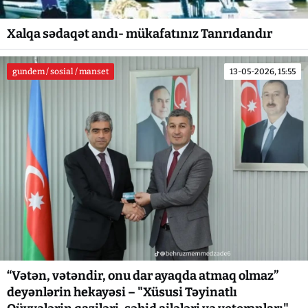
Xalqa sədaqət andı- mükafatınız Tanrıdandır
gundem / sosial / manset
13-05-2026, 15:55
“Vətən, vətəndir, onu dar ayaqda atmaq olmaz”
deyənlərin hekayəsi – "Xüsusi Təyinatlı