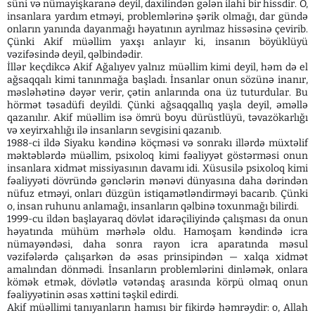
süni və nümayişkaranə deyil, daxilindən gələn ilahi bir hissdir. O,
insanlara yardım etməyi, problemlərinə şərik olmağı, dar gündə
onların yanında dayanmağı həyatının ayrılmaz hissəsinə çevirib.
Çünki Akif müəllim yaxşı anlayır ki, insanın böyüklüyü
vəzifəsində deyil, qəlbindədir.
İllər keçdikcə Akif Ağalıyev yalnız müəllim kimi deyil, həm də el
ağsaqqalı kimi tanınmağa başladı. İnsanlar onun sözünə inanır,
məsləhətinə dəyər verir, çətin anlarında ona üz tuturdular. Bu
hörmət təsadüfi deyildi. Çünki ağsaqqallıq yaşla deyil, əməllə
qazanılır. Akif müəllim isə ömrü boyu dürüstlüyü, təvazökarlığı
və xeyirxahlığı ilə insanların sevgisini qazanıb.
1988-ci ildə Siyaku kəndinə köçməsi və sonrakı illərdə müxtəlif
məktəblərdə müəllim, psixoloq kimi fəaliyyət göstərməsi onun
insanlara xidmət missiyasının davamı idi. Xüsusilə psixoloq kimi
fəaliyyəti dövründə gənclərin mənəvi dünyasına daha dərindən
nüfuz etməyi, onları düzgün istiqamətləndirməyi bacarıb. Çünki
o, insan ruhunu anlamağı, insanların qəlbinə toxunmağı bilirdi.
1999-cu ildən başlayaraq dövlət idarəçiliyində çalışması da onun
həyatında mühüm mərhələ oldu. Hamoşam kəndində icra
nümayəndəsi, daha sonra rayon icra aparatında məsul
vəzifələrdə çalışarkən də əsas prinsipindən — xalqa xidmət
amalından dönmədi. İnsanların problemlərini dinləmək, onlara
kömək etmək, dövlətlə vətəndaş arasında körpü olmaq onun
fəaliyyətinin əsas xəttini təşkil edirdi.
Akif müəllimi tanıyanların hamısı bir fikirdə həmrəydir: o, Allah