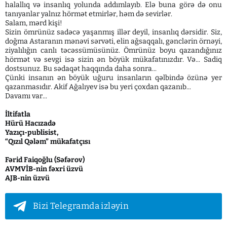
halallıq və insanlıq yolunda addımlayıb. Elə buna görə də onu
tanıyanlar yalnız hörmət etmirlər, həm də sevirlər.
Salam, mərd kişi!
Sizin ömrünüz sadəcə yaşanmış illər deyil, insanlıq dərsidir. Siz,
doğma Astaranın mənəvi sərvəti, elin ağsaqqalı, gənclərin örnəyi,
ziyalılığın canlı təcəssümüsünüz. Ömrünüz boyu qazandığınız
hörmət və sevgi isə sizin ən böyük mükafatınızdır. Və... Sadiq
dostsunuz. Bu sədaqət haqqında daha sonra...
Çünki insanın ən böyük uğuru insanların qəlbində özünə yer
qazanmasıdır. Akif Ağalıyev isə bu yeri çoxdan qazanıb...
Davamı var...
İltifatla
Hürü Hacızadə
Yazıçı-publisist,
“Qızıl Qələm” mükafatçısı
Fərid Faiqoğlu (Səfərov)
AVMVİB-nin fəxri üzvü
AJB-nin üzvü
Bizi Telegramda izləyin