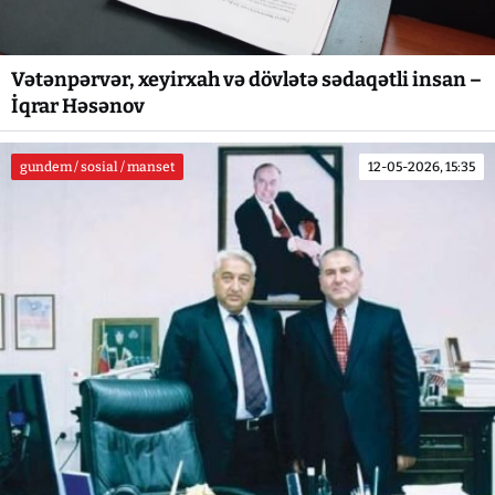
Vətənpərvər, xeyirxah və dövlətə sədaqətli insan –
İqrar Həsənov
gundem / sosial / manset
12-05-2026, 15:35