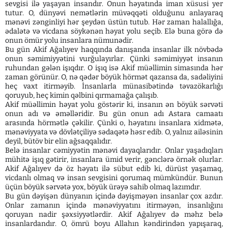
sevgisi ilə yaşayan insandır. Onun həyatında iman xüsusi yer
tutur. O, dünyəvi nemətlərin müvəqqəti olduğunu anlayaraq
mənəvi zənginliyi hər şeydən üstün tutub. Hər zaman halallığa,
ədalətə və vicdana söykənən həyat yolu seçib. Elə buna görə də
onun ömür yolu insanlara nümunədir.
Bu gün Akif Ağalıyev haqqında danışanda insanlar ilk növbədə
onun səmimiyyətini vurğulayırlar. Çünki səmimiyyət insanın
ruhundan gələn işıqdır. O işıq isə Akif müəllimin simasında hər
zaman görünür. O, nə qədər böyük hörmət qazansa da, sadəliyini
heç vaxt itirməyib. İnsanlarla münasibətində təvazökarlığı
qoruyub, heç kimin qəlbini qırmamağa çalışıb.
Akif müəllimin həyat yolu göstərir ki, insanın ən böyük sərvəti
onun adı və əməlləridir. Bu gün onun adı Astara camaatı
arasında hörmətlə çəkilir. Çünki o, həyatını insanlara xidmətə,
mənəviyyata və dövlətçiliyə sədaqətə həsr edib. O, yalnız ailəsinin
deyil, bütöv bir elin ağsaqqalıdır.
Belə insanlar cəmiyyətin mənəvi dayaqlarıdır. Onlar yaşadıqları
mühitə işıq gətirir, insanlara ümid verir, gənclərə örnək olurlar.
Akif Ağalıyev də öz həyatı ilə sübut edib ki, dürüst yaşamaq,
vicdanlı olmaq və insan sevgisini qorumaq mümkündür. Bunun
üçün böyük sərvətə yox, böyük ürəyə sahib olmaq lazımdır.
Bu gün dəyişən dünyanın içində dəyişməyən insanlar çox azdır.
Onlar zamanın içində mənəviyyatını itirməyən, insanlığını
qoruyan nadir şəxsiyyətlərdir. Akif Ağalıyev də məhz belə
insanlardandır. O, ömrü boyu Allahın kəndirindən yapışaraq,