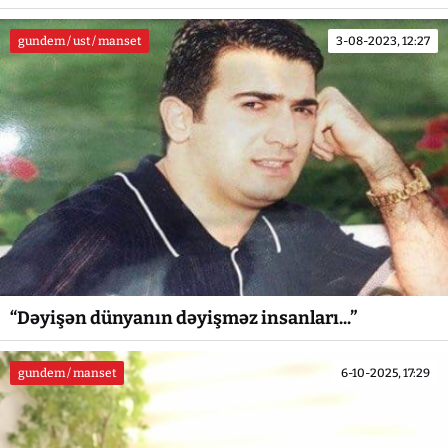
gundem / ust / manset
3-08-2023, 12:27
“Dəyişən dünyanın dəyişməz insanları...”
gundem / manset
6-10-2025, 17:29