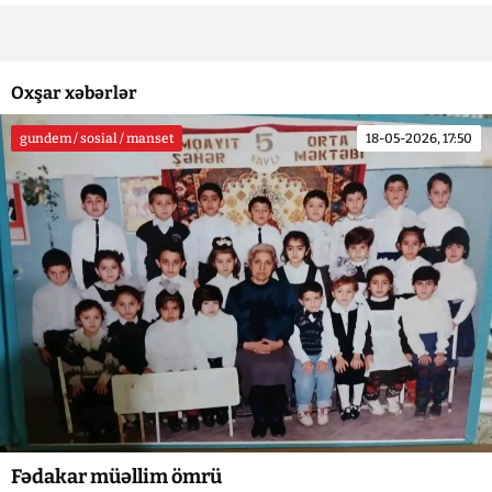
Oxşar xəbərlər
gundem / sosial / manset
18-05-2026, 17:50
Fədakar müəllim ömrü