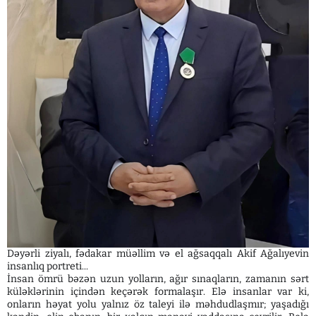
Dəyərli ziyalı, fədakar müəllim və el ağsaqqalı Akif Ağalıyevin
insanlıq portreti...
İnsan ömrü bəzən uzun yolların, ağır sınaqların, zamanın sərt
küləklərinin içindən keçərək formalaşır. Elə insanlar var ki,
onların həyat yolu yalnız öz taleyi ilə məhdudlaşmır; yaşadığı