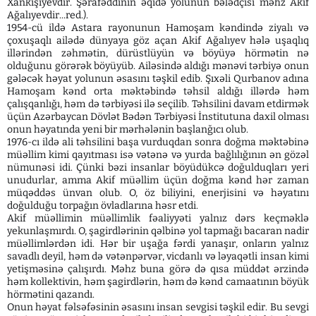
Xankişiyevdir. Şərafəddinin əqidə yolunun bələdçisi məhz Akif
Ağalıyevdir...red.).
1954-cü ildə Astara rayonunun Hamoşam kəndində ziyalı və
çoxuşaqlı ailədə dünyaya göz açan Akif Ağalıyev hələ uşaqlıq
illərindən zəhmətin, dürüstlüyün və böyüyə hörmətin nə
olduğunu görərək böyüyüb. Ailəsində aldığı mənəvi tərbiyə onun
gələcək həyat yolunun əsasını təşkil edib. Şıxəli Qurbanov adına
Hamoşam kənd orta məktəbində təhsil aldığı illərdə həm
çalışqanlığı, həm də tərbiyəsi ilə seçilib. Təhsilini davam etdirmək
üçün Azərbaycan Dövlət Bədən Tərbiyəsi İnstitutuna daxil olması
onun həyatında yeni bir mərhələnin başlanğıcı olub.
1976-cı ildə ali təhsilini başa vurduqdan sonra doğma məktəbinə
müəllim kimi qayıtması isə vətənə və yurda bağlılığının ən gözəl
nümunəsi idi. Çünki bəzi insanlar böyüdükcə doğulduqları yeri
unudurlar, amma Akif müəllim üçün doğma kənd hər zaman
müqəddəs ünvan olub. O, öz biliyini, enerjisini və həyatını
doğulduğu torpağın övladlarına həsr etdi.
Akif müəllimin müəllimlik fəaliyyəti yalnız dərs keçməklə
yekunlaşmırdı. O, şagirdlərinin qəlbinə yol tapmağı bacaran nadir
müəllimlərdən idi. Hər bir uşağa fərdi yanaşır, onların yalnız
savadlı deyil, həm də vətənpərvər, vicdanlı və ləyaqətli insan kimi
yetişməsinə çalışırdı. Məhz buna görə də qısa müddət ərzində
həm kollektivin, həm şagirdlərin, həm də kənd camaatının böyük
hörmətini qazandı.
Onun həyat fəlsəfəsinin əsasını insan sevgisi təşkil edir. Bu sevgi