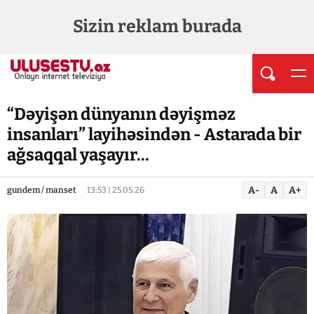
Sizin reklam burada
“Dəyişən dünyanın dəyişməz
insanları” layihəsindən - Astarada bir
ağsaqqal yaşayır...
A-
A
A+
gundem / manset
13:53 | 25.05.26