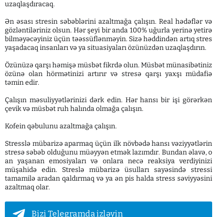
uzaqlaşdıracaq.
Ən əsası stresin səbəblərini azaltmağa çalışın. Real hədəflər və
gözləntiləriniz olsun. Hər şeyi bir anda 100% uğurla yerinə yetirə
bilməyəcəyiniz üçün təəssüflənməyin. Sizə həddindən artıq stres
yaşadacaq insanları və ya situasiyaları özünüzdən uzaqlaşdırın.
Özünüzə qarşı həmişə müsbət fikrdə olun. Müsbət münasibətiniz
özünə olan hörmətinizi artırır və stresə qarşı yaxşı müdafiə
təmin edir.
Çalışın məsuliyyətlərinizi dərk edin. Hər hansı bir işi görərkən
çevik və müsbət ruh halında olmağa çalışın.
Kofein qəbulunu azaltmağa çalışın.
Stresslə mübarizə aparmaq üçün ilk növbədə hansı vəziyyətlərin
stresə səbəb olduğunu müəyyən etmək lazımdır. Bundan əlavə, o
an yaşanan emosiyaları və onlara necə reaksiya verdiyinizi
müşahidə edin. Streslə mübarizə üsulları sayəsində stressi
tamamilə aradan qaldırmaq və ya ən pis halda stress səviyyəsini
azaltmaq olar.
Bizi Telegramda izləyin