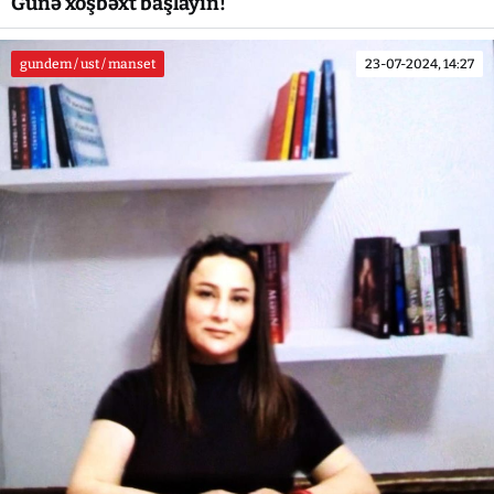
Günə xoşbəxt başlayın!
gundem / ust / manset
23-07-2024, 14:27