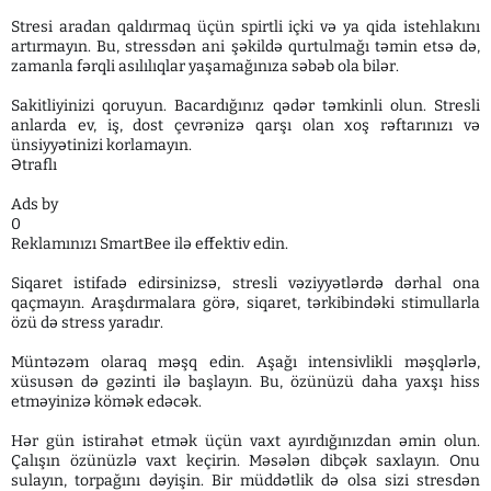
Stresi aradan qaldırmaq üçün spirtli içki və ya qida istehlakını
artırmayın. Bu, stressdən ani şəkildə qurtulmağı təmin etsə də,
zamanla fərqli asılılıqlar yaşamağınıza səbəb ola bilər.
Sakitliyinizi qoruyun. Bacardığınız qədər təmkinli olun. Stresli
anlarda ev, iş, dost çevrənizə qarşı olan xoş rəftarınızı və
ünsiyyətinizi korlamayın.
Ətraflı
Ads by
0
Reklamınızı SmartBee ilə effektiv edin.
Siqaret istifadə edirsinizsə, stresli vəziyyətlərdə dərhal ona
qaçmayın. Araşdırmalara görə, siqaret, tərkibindəki stimullarla
özü də stress yaradır.
Müntəzəm olaraq məşq edin. Aşağı intensivlikli məşqlərlə,
xüsusən də gəzinti ilə başlayın. Bu, özünüzü daha yaxşı hiss
etməyinizə kömək edəcək.
Hər gün istirahət etmək üçün vaxt ayırdığınızdan əmin olun.
Çalışın özünüzlə vaxt keçirin. Məsələn dibçək saxlayın. Onu
sulayın, torpağını dəyişin. Bir müddətlik də olsa sizi stresdən