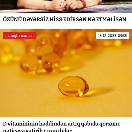
ÖZÜNÜ DƏYƏRSİZ HİSS EDİRSƏN NƏ ETMƏLİSƏN
maraqli / manset
18-12-2023, 09:35
D vitamininin həddindən artıq qəbulu qorxunc
nəticəyə gətirib çıxara bilər