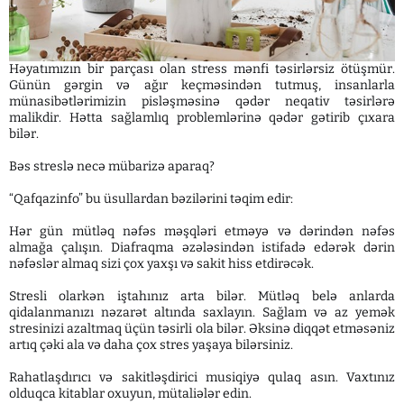
Həyatımızın bir parçası olan stress mənfi təsirlərsiz ötüşmür.
Günün gərgin və ağır keçməsindən tutmuş, insanlarla
münasibətlərimizin pisləşməsinə qədər neqativ təsirlərə
malikdir. Hətta sağlamlıq problemlərinə qədər gətirib çıxara
bilər.
Bəs streslə necə mübarizə aparaq?
“Qafqazinfo” bu üsullardan bəzilərini təqim edir:
Hər gün mütləq nəfəs məşqləri etməyə və dərindən nəfəs
almağa çalışın. Diafraqma əzələsindən istifadə edərək dərin
nəfəslər almaq sizi çox yaxşı və sakit hiss etdirəcək.
Stresli olarkən iştahınız arta bilər. Mütləq belə anlarda
qidalanmanızı nəzarət altında saxlayın. Sağlam və az yemək
stresinizi azaltmaq üçün təsirli ola bilər. Əksinə diqqət etməsəniz
artıq çəki ala və daha çox stres yaşaya bilərsiniz.
Rahatlaşdırıcı və sakitləşdirici musiqiyə qulaq asın. Vaxtınız
olduqca kitablar oxuyun, mütaliələr edin.